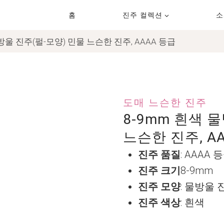
홈
진주 컬렉션
소
방울 진주(펄-모양) 민물 느슨한 진주, AAAA 등급
도매 느슨한 진주
8-9mm 흰색 
느슨한 진주, A
진주 품질
: AAAA 
진주 크기
8-9mm
진주 모양
: 물방울 
진주 색상
: 흰색