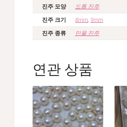
진주 모양
드롭 진주
진주 크기
8mm
,
9mm
진주 종류
민물 진주
연관 상품