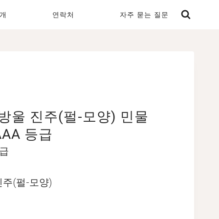
개
연락처
자주 묻는 질문
물방울 진주(펄-모양) 민물
AAA 등급
등급
진주(펄-모양)