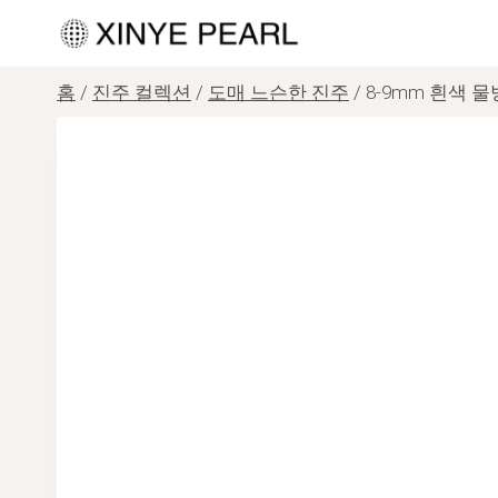
내
용
으
홈
/
진주 컬렉션
/
도매 느슨한 진주
/
8-9mm 흰색 물
로
건
너
뛰
기