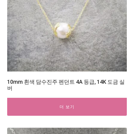
10mm 흰색 담수진주 펜던트 4A 등급, 14K 도금 실
버
더 보기