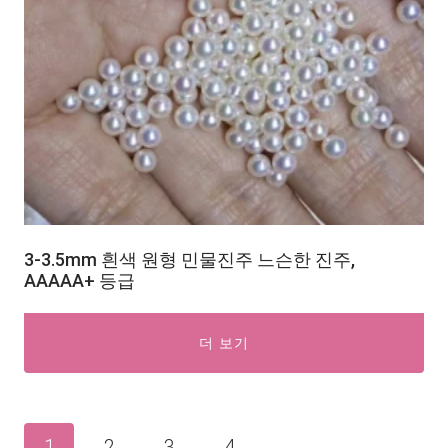
3-3.5mm 흰색 원형 민물진주 느슨한 진주,
AAAAA+ 등급
더 보기
1
2
3
4
→