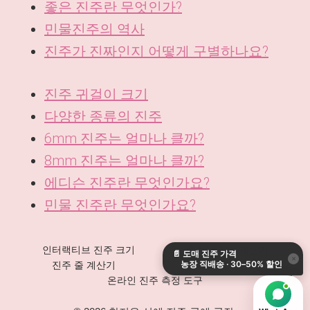
좋은 진주란 무엇인가?
민물진주의 역사
진주가 진짜인지 어떻게 구별하나요?
진주 귀걸이 크기
다양한 종류의 진주
6mm 진주는 얼마나 클까?
8mm 진주는 얼마나 클까?
에디슨 진주란 무엇인가요?
민물 진주란 무엇인가요?
DE
ES
인터랙티브 진주 크기
목걸이 길이 계산기
📄
도매 진주 가격
IT
×
농장 직배송 · 30–50% 할인
진주 줄 계산기
진주 무게 변환기
AR
온라인 진주 측정 도구
JA