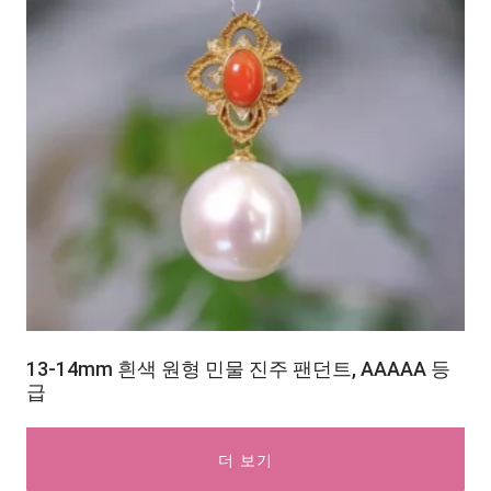
13-14mm 흰색 원형 민물 진주 팬던트, AAAAA 등
급
더 보기