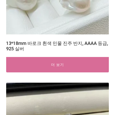
13*18mm 바로크 흰색 민물 진주 반지, AAAA 등급,
925 실버
더 보기