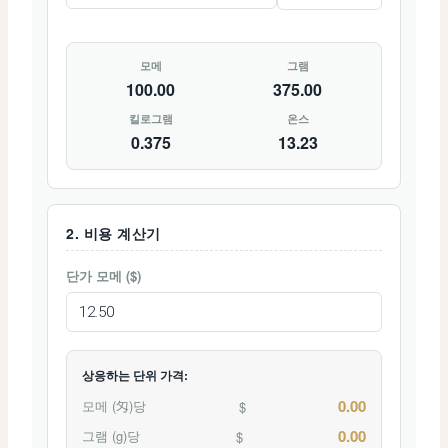
모메
그램
100.00
375.00
킬로그램
온스
0.375
13.23
2. 비용 계산기
단가
모메
($)
상응하는 단위 가격:
0.00
모메 (匁)당
$
0.00
그램 (g)당
$