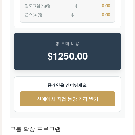
0.00
킬로그램(kg)당
$
0.00
온스(oz)당
$
총 도매 비용
$
1250.00
중개인을 건너뛰세요.
신예에서 직접 농장 가격 받기
크롬 확장 프로그램: