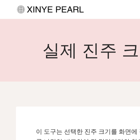
내
용
으
로
실제 진주 크
건
너
뛰
기
이 도구는 선택한 진주 크기를 화면에