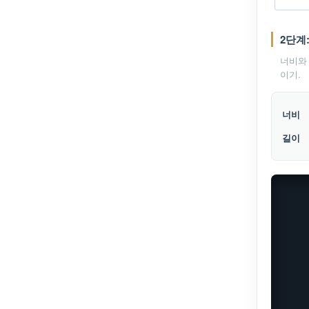
2단계
너비와
이기.
너비
길이