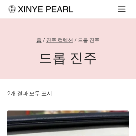
내
용
으
로
홈
/
진주 컬렉션
/
드롭 진주
건
너
드롭 진주
뛰
기
2개 결과 모두 표시