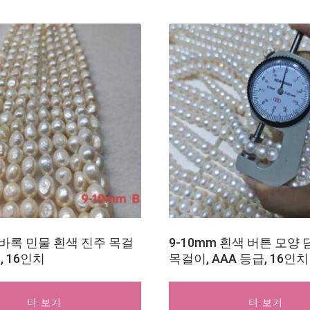
m 바록 민물 흰색 진주 목걸
9-10mm 흰색 버튼 모양
, 16인치
목걸이, AAA 등급, 16인치
더 보기
더 보기