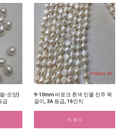
(펄-모양)
9-10mm 바로크 흰색 민물 진주 목
 등급
걸이, 3A 등급, 16인치
더 보기