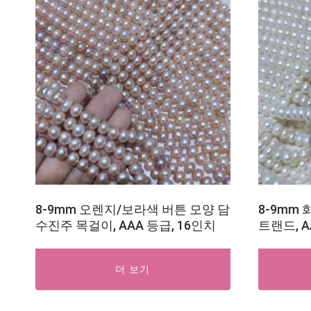
8-9mm 오렌지/보라색 버튼 모양 담
8-9mm
수진주 목걸이, AAA 등급, 16인치
트랜드, A
더 보기