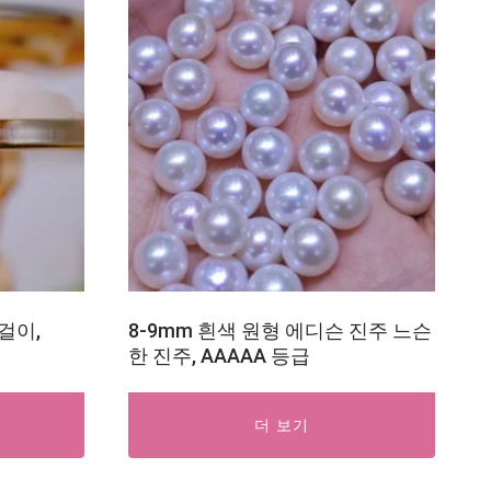
걸이,
8-9mm 흰색 원형 에디슨 진주 느슨
한 진주, AAAAA 등급
더 보기