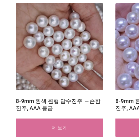
8-9mm 흰색 원형 담수진주 느슨한
8-9mm
진주, AAA 등급
진주, AA
더 보기