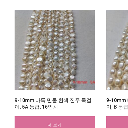
9-10mm 바록 민물 흰색 진주 목걸
9-10m
이, 5A 등급, 16인치
이, B 등급
더 보기