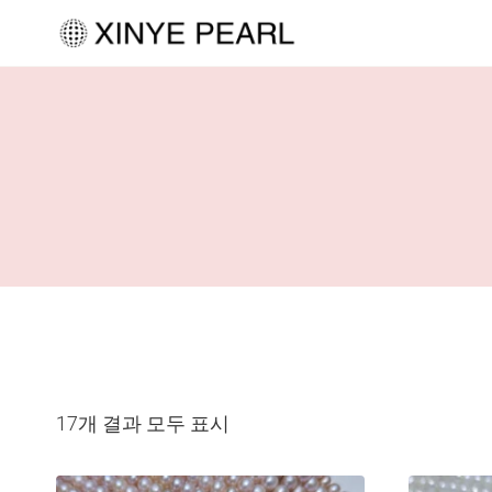
내
용
으
로
건
너
뛰
기
17개 결과 모두 표시