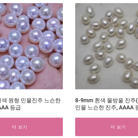
 흰색 원형 민물진주 느슨한
8-9mm 흰색 물방울 진주
AAA 등급
민물 느슨한 진주, AAAA
더 보기
더 보기