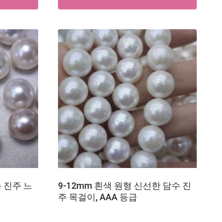
슨 진주 느
9-12mm 흰색 원형 신선한 담수 진
주 목걸이, AAA 등급