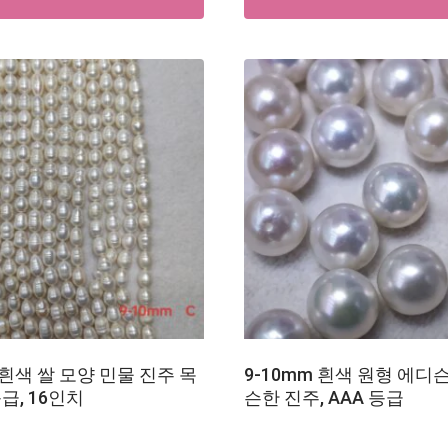
 흰색 쌀 모양 민물 진주 목
9-10mm 흰색 원형 에디
등급, 16인치
슨한 진주, AAA 등급