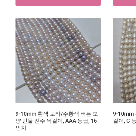
9-10mm 흰색 보라/주황색 버튼 모
9-10mm
양 민물 진주 목걸이, AAA 등급, 16
걸이, C 
인치