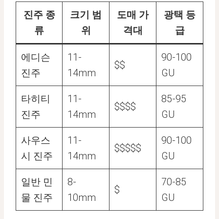
진주 종
크기 범
도매 가
광택 등
류
위
격대
급
에디슨
11-
90-100
$$
진주
14mm
GU
타히티
11-
85-95
$$$$
진주
14mm
GU
사우스
11-
90-100
$$$$$
시 진주
14mm
GU
일반 민
8-
70-85
$
물 진주
10mm
GU