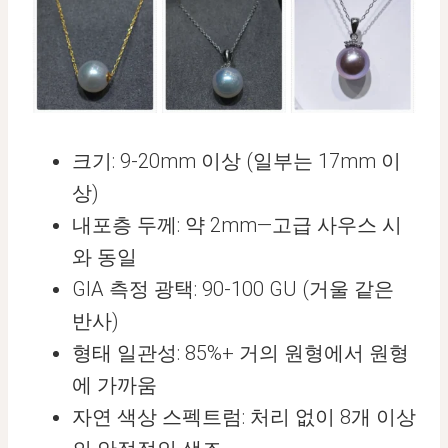
크기: 9-20mm 이상 (일부는 17mm 이
상)
내포층 두께: 약 2mm—고급 사우스 시
와 동일
GIA 측정 광택: 90-100 GU (거울 같은
반사)
형태 일관성: 85%+ 거의 원형에서 원형
에 가까움
자연 색상 스펙트럼: 처리 없이 8개 이상