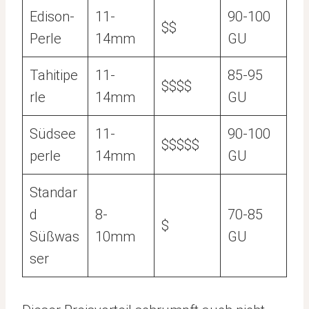
Edison-
11-
90-100
$$
Perle
14mm
GU
Tahitipe
11-
85-95
$$$$
rle
14mm
GU
Südsee
11-
90-100
$$$$$
perle
14mm
GU
Standar
d
8-
70-85
$
Süßwas
10mm
GU
ser