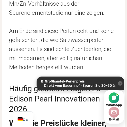
Mn/Zn-Verhältnisse aus der
Spurenelementstudie nur eine zeigen.
Am Ende sind diese Perlen echt und keine
gefälschten, die wie Salzwasserperlen
aussehen. Es sind echte Zuchtperlen, die
mit modernen, aber völlig natürlichen
KO
Methoden hergestellt wurden.
ES
📄
Großhandel-Perlenpreis
IT
×
Direkt vom Bauernhof · Sparen Sie 30–50 %
Häufig gestellte Fragen zu
AR
Edison Pearl Innovationen
JA
WhatsApp
2026
EN
DE
E-Mail
Wird die Preislücke kleiner,