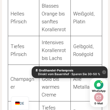
Blasses
Helles
Orange bis
Weißgold,
Pfirsich
sanftes
Platin
Korallenrot
Intensives
Tiefes
Gelbgold,
Korallenrot
Pfirsich
Roségold
KO
bis Lachs
ES
Blasses
📄
Großhandel-Perlenpreis
IT
×
Direkt vom Bauernhof · Sparen Sie 30–50 %
Champagn
Gold bis
Alle
AR
er
warmes
Metallarten
JA
WhatsApp
Creme
EN
DE
E-Mail
Tiefes