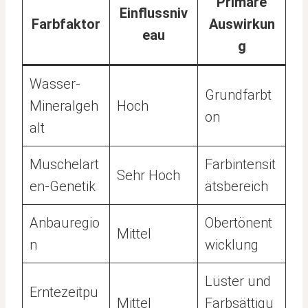
Primäre
Einflussniv
Farbfaktor
Auswirkun
eau
g
Wasser-
Grundfarbt
Mineralgeh
Hoch
on
alt
Muschelart
Farbintensit
Sehr Hoch
en-Genetik
ätsbereich
Anbauregio
Obertönent
Mittel
n
wicklung
Lüster und
Erntezeitpu
Mittel
Farbsättigu