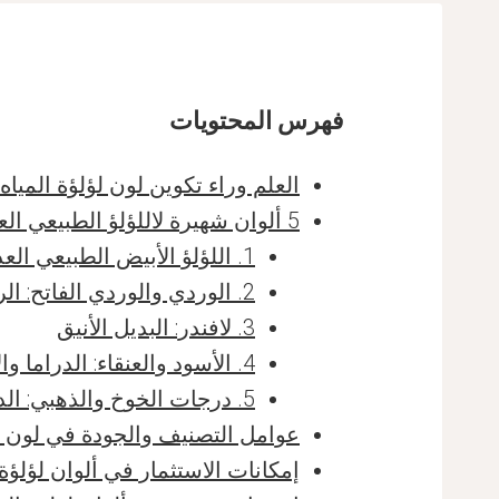
فهرس المحتويات
العلم وراء تكوين لون لؤلؤة المياه 
5 ألوان شهيرة لاللؤلؤ الطبيعي العذب
1. اللؤلؤ الأبيض الطبيعي العذب: الكلاسيكي الخالد
2. الوردي والوردي الفاتح: الرومانسية في شكل لؤلؤي
3. لافندر: البديل الأنيق
4. الأسود والعنقاء: الدراما والأناقة معًا
5. درجات الخوخ والذهبي: الدفء والفخامة
عوامل التصنيف والجودة في لون ال
إمكانات الاستثمار في ألوان لؤلؤة 