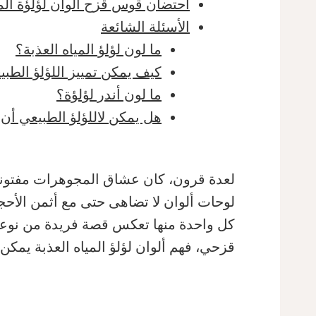
احتضان قوس قزح ألوان لؤلؤة المي
الأسئلة الشائعة
ما لون لؤلؤ المياه العذبة؟
كيف يمكن تمييز اللؤلؤ الطبي
ما لون أندر لؤلؤة؟
هل يمكن لاللؤلؤ الطبيعي أن
لعدة قرون، كان عشاق المجوهرات مفتونين 
لوحات ألوان لا تضاهى حتى مع أثمن الأحجار
كل واحدة منها تعكس قصة فريدة من نوعها ل
قزحي، فهم ألوان لؤلؤ المياه العذبة يم