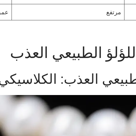
مرتفع
عمق 