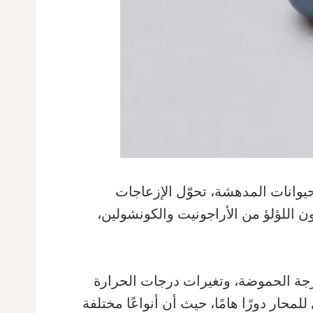
الحيوانات المدهشة، تحوّل الإزعاجات
وز لامعة عن طريق تغطيتها بطبقات من اللؤلؤ، خاصة نوع Hyriopsis cumingii. يتكون اللؤلؤ من الأراجونيت والكونشولين،
، درجة الحموضة، وتغيرات درجات الحرارة
ار دورًا هامًا، حيث أن أنواعًا مختلفة