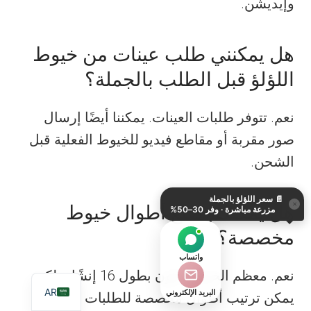
وإيديشن.
هل يمكنني طلب عينات من خيوط
اللؤلؤ قبل الطلب بالجملة؟
نعم. تتوفر طلبات العينات. يمكننا أيضًا إرسال
صور مقربة أو مقاطع فيديو للخيوط الفعلية قبل
KO
الشحن.
DE
📄
سعر اللؤلؤ بالجملة
ES
×
هل يمكنكم صنع أطوال خيوط
مزرعة مباشرة · وفر 30–50%
IT
مخصصة؟
JA
واتساب
EN
نعم. معظم الخيوط تكون بطول 16 إنشًا، ولكن
AR
البريد الإلكتروني
يمكن ترتيب أطوال مخصصة للطلبات بالجملة