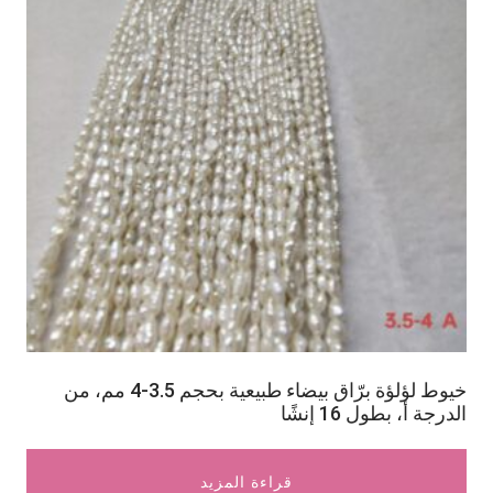
خيوط لؤلؤة برّاق بيضاء طبيعية بحجم 3.5-4 مم، من
الدرجة أ، بطول 16 إنشًا
قراءة المزيد