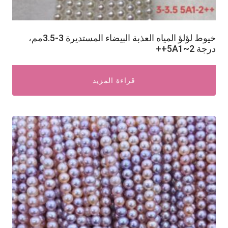
خيوط لؤلؤ المياه العذبة البيضاء المستديرة 3-3.5مم،
درجة 5A1~2++
قراءة المزيد