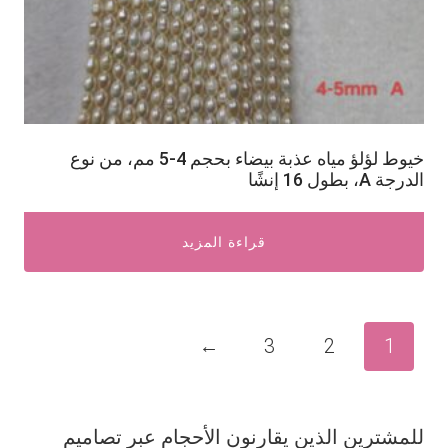
خيوط لؤلؤ مياه عذبة بيضاء بحجم 4-5 مم، من نوع
الدرجة A، بطول 16 إنشًا
قراءة المزيد
←
3
2
1
للمشترين الذين يقارنون الأحجام عبر تصاميم