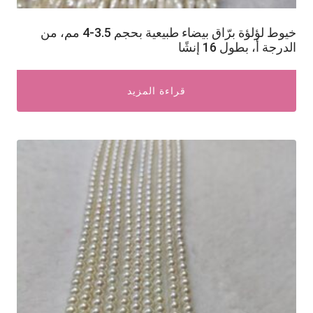
خيوط لؤلؤة برّاق بيضاء طبيعية بحجم 3.5-4 مم، من
الدرجة أ، بطول 16 إنشًا
قراءة المزيد