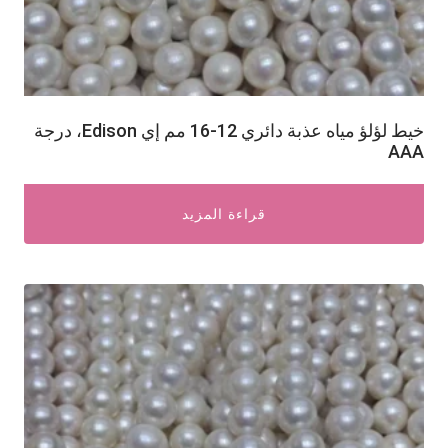
خيط لؤلؤ مياه عذبة دائري 12-16 مم إي Edison، درجة
AAA
قراءة المزيد