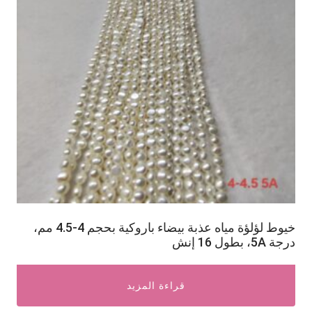
خيوط لؤلؤة مياه عذبة بيضاء باروكية بحجم 4-4.5 مم،
درجة 5A، بطول 16 إنش
قراءة المزيد