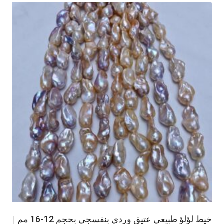
خيط لؤلؤ طبيعي عتيق وردي بنفسجي بحجم 12-16 مم |