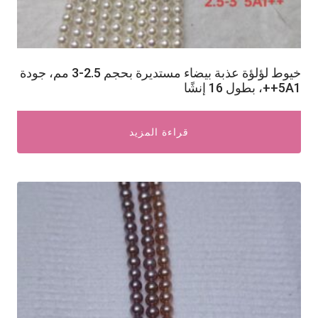
خيوط لؤلؤة عذبة بيضاء مستديرة بحجم 2.5-3 مم، جودة
5A1++، بطول 16 إنشًا
قراءة المزيد