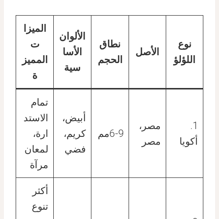
الميزا
الألوان
نوع
نطاق
ت
الأصل
الأسا
اللؤلؤ
الحجم
المميز
سية
ة
تمام
أبيض،
الاستد
1.
مصر،
6-9مم
كريم،
ارة،
أكويا
مصر
فضي
لمعان
مرآة
أكثر
تنوع