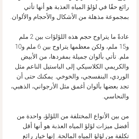
رائع حقًا في لؤلؤ المياه العذبة هو أنها تأتي
بمجموعة مذهلة من الأشكال والأحجام والألوان.
عادةً ما يتراوح حجم هذه اللؤلؤات بين 2 ملم
و15 ملم، ولكن معظمها يتراوح بين 6 ملم و10
ملم. تأتي بألوان جميلة بمفردها، من الأبيض
والكريمي الكلاسيكي إلى الباستيل الناعم مثل
الوردي، البنفسجي، والخوخي. يمكنك حتى أن
تجد بعضها بألوان أغمق مثل الأرجواني، الذهبي،
والنحاسي.
من بين الأنواع المختلفة من اللؤلؤ، واحدة من
أفضل ميزات لؤلؤ المياه العذبة هو أنها أقل
تكلفة من لؤلؤ المياه المالحة. إنها خيار رائع