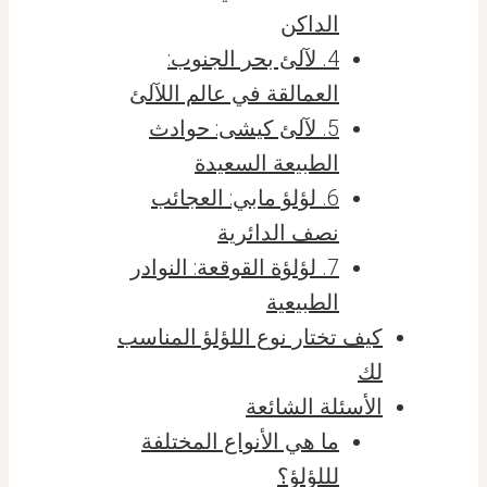
الداكن
4. لآلئ بحر الجنوب:
العمالقة في عالم اللآلئ
5. لآلئ كيشى: حوادث
الطبيعة السعيدة
6. لؤلؤ مابي: العجائب
نصف الدائرية
7. لؤلؤة القوقعة: النوادر
الطبيعية
كيف تختار نوع اللؤلؤ المناسب
لك
الأسئلة الشائعة
ما هي الأنواع المختلفة
لللؤلؤ؟