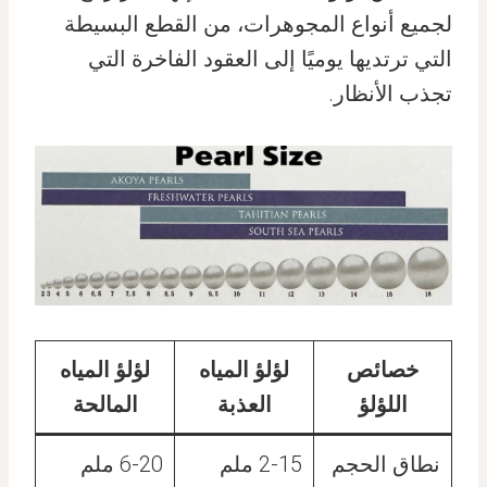
لجميع أنواع المجوهرات، من القطع البسيطة
التي ترتديها يوميًا إلى العقود الفاخرة التي
تجذب الأنظار.
خصائص
لؤلؤ المياه
لؤلؤ المياه
اللؤلؤ
العذبة
المالحة
نطاق الحجم
2-15 ملم
6-20 ملم