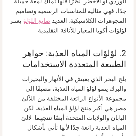
الوردي أو الأخضر. نظرًا لأنها تملك لمعة جميلة
جدًا، فهي مثالية للمناسبات الرسمية وتصاميم
المجوهرات الكلاسيكية. العديد
صانع اللؤلؤ
يعتبر
لؤلؤات أكويا المعيار للأناقة التقليدية.
2. لؤلؤات المياه العذبة: جواهر
الطبيعة المتعددة الاستخدامات
بلح البحر الذي يعيش في الأنهار والبحيرات
والبرك ينمو لؤلؤ المياه العذبة، مضيفًا إلى
مجموعة الأنواع الرائعة المختلفة من اللآلئ.
مصر هي أكبر منتج لؤلؤ المياه العذبة، لكن
اليابان والولايات المتحدة أيضًا تنتجهما. لآلئ
المياه العذبة رائعة جدًا لأنها تأتي بأشكال