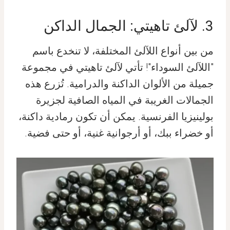
3. لآلئ تاهيتي: الجمال الداكن
من بين أنواع اللآلئ المختلفة، لا تنخدع باسم
"اللآلئ السوداء"! تأتي لآلئ تاهيتي في مجموعة
جميلة من الألوان الداكنة والدرامية. تُزرع هذه
الجمالات الغريبة في المياه الصافية لجزيرة
بولينيزيا الفرنسية. يمكن أن تكون رمادية داكنة،
أو خضراء ببك، أو أرجوانية غنية، أو حتى فضية.