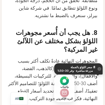
متطابقة. تحقق من أن الحجم، درجة الجودة،
ونوع اللؤلؤ تتطابق تمامًا. في شركة شاين
بيرلز، سنعرف بالضبط ما نشتريه.
8. هل يجب أن أُسعر مجوهرات
اللؤلؤ بشكل مختلف عن اللآلئ
غير المركبة؟
KO
DE
المجوهرات النهائية عادةً تكلف أكثر بسبب
📄
سعر اللؤلؤ بالجملة
ES
العمل المبذول، المواد (كالذهب، الفضة،
×
مزرعة مباشرة · وفر 30–50%
والأقفال)، واليد العاملة. للتركيبات البسيطة،
IT
أضف 30-50% إلى تكلفة اللؤلؤ؛ للتصاميم الأكثر
JA
واتساب
تعقيدًا، أضف أكثر. عند تحديد أسعار القطع
EN
النهائية، فكر دائمًا في جودة التركيب.
AR
البريد الإلكتروني