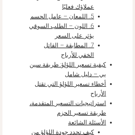
عملاؤك فعليًا
5. اللمعان – عامل الحسم
6. اللون – الطلب السوقي
يؤثر على السعر
7. المطابقة – القاتل
الخفي للأرباح
كيفية تسعير اللؤلؤ: طريقة سين
يي – دليل شامل
أخطاء تسعير اللؤلؤ التي تقتل
الأرباح
استراتيجيات التسعير المتقدمة،
طريقة تسعير الحزم
الأسئلة الشائعة
كيف تحدد جودة اللؤلؤ من