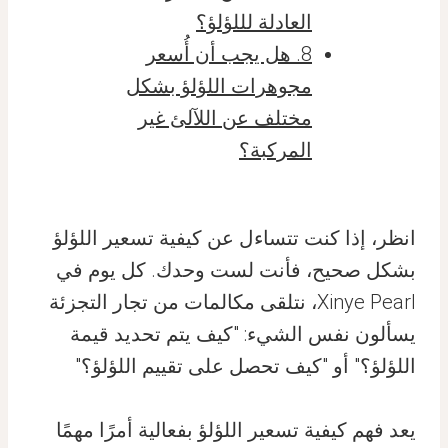
العادلة لللؤلؤ؟
8. هل يجب أن أُسعر
مجوهرات اللؤلؤ بشكل
مختلف عن اللآلئ غير
المركبة؟
انظر، إذا كنت تتساءل عن كيفية تسعير اللؤلؤ
بشكل صحيح، فأنت لست وحدك. كل يوم في
Xinye Pearl، نتلقى مكالمات من تجار التجزئة
يسألون نفس الشيء: "كيف يتم تحديد قيمة
اللؤلؤ؟" أو "كيف تحصل على تقييم اللؤلؤ؟"
يعد فهم كيفية تسعير اللؤلؤ بفعالية أمرًا مهمًا