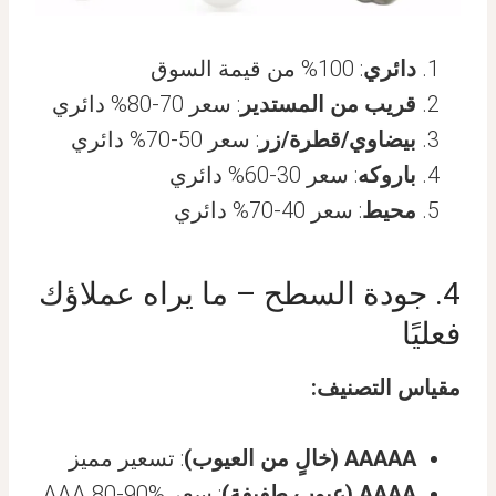
دائري
: 100% من قيمة السوق
قريب من المستدير
: سعر 70-80% دائري
بيضاوي/قطرة/زر
: سعر 50-70% دائري
باروكه
: سعر 30-60% دائري
محيط
: سعر 40-70% دائري
4. جودة السطح – ما يراه عملاؤك
فعليًا
مقياس التصنيف:
AAAAA (خالٍ من العيوب)
: تسعير مميز
AAAA (عيوب طفيفة)
: سعر AAA 80-90%