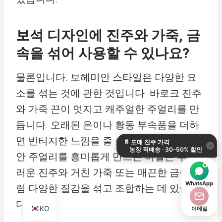
보석 디자인에 진주와 가죽, 금
속을 섞어 사용할 수 있나요?
물론입니다. 보헤미안 스타일은 다양한 요
소를 섞는 것에 관한 것입니다. 바로크 진주
와 가죽 끈이 멋지고 캐주얼한 주얼리를 만
DE
듭니다. 오래된 은이나 황동 부속품을 더하
ES
면 빈티지한 느낌을 줄 수 있습니다. 보헤미
📄
도매 진주 가격
IT
×
농장 직배송 · 30–50% 할인
안 주얼리를 흥미롭게 만드는 비밀은 부드
AR
러운 진주와 거친 가죽 또는 매끈한 금속처
JA
WhatsApp
럼 다양한 질감을 섞고 조합하는 데 있습니
EN
다.
KO
이메일