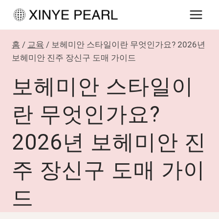
내
용
으
홈
/
교육
/
보헤미안 스타일이란 무엇인가요? 2026년
로
보헤미안 진주 장신구 도매 가이드
건
보헤미안 스타일이
너
뛰
란 무엇인가요?
기
2026년 보헤미안 진
주 장신구 도매 가이
드