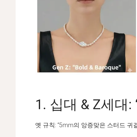
1. 십대 & Z세대
옛 규칙: “5mm의 앙증맞은 스터드 귀걸