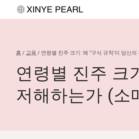
내
용
으
로
건
홈
/
교육
/
연령별 진주 크기: 왜 “구식 규칙’이 당신
너
뛰
연령별 진주 크기
기
저해하는가 (소