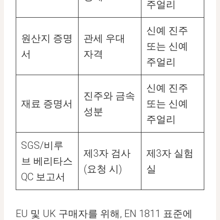
주얼리
신예 진주
원산지 증명
관세 우대
또는 신예
서
자격
주얼리
신예 진주
진주와 금속
재료 증명서
또는 신예
성분
주얼리
SGS/비루
제3자 검사
제3자 실험
브 베리타스
(요청 시)
실
QC 보고서
EU 및 UK 구매자를 위해, EN 1811 표준에