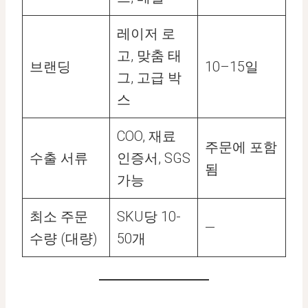
레이저 로
고, 맞춤 태
브랜딩
10–15일
그, 고급 박
스
COO, 재료
주문에 포함
수출 서류
인증서, SGS
됨
가능
최소 주문
SKU당 10-
—
수량 (대량)
50개