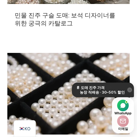
민물 진주 구슬 도매: 보석 디자이너를
위한 궁극의 카탈로그
DE
ES
📄
도매 진주 가격
IT
×
농장 직배송 · 30–50% 할인
AR
JA
WhatsApp
EN
KO
이메일