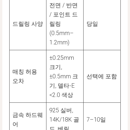
전면 / 반면
/ 포인트 드
드릴링 사양
릴링
당일
(0.5mm–
1.2mm)
±0.25mm
크기,
매칭 허용
±0.5mm 크
선택에 포함
오차
기, 델타-E
<2.0 색상
925 실버,
금속 하드웨
14K/18K 골
7–10일
어
드, 베릴