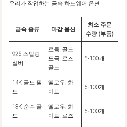
우리가 작업하는 금속 하드웨어 옵션:
최소 주문
금속 종류
마감 옵션
수량 (부품)
로듐, 골드
925 스털링
도금, 로즈
5-100개
실버
골드
14K 골드 필
옐로우, 화
5-100개
드
이트
18K 순수 골
옐로우, 화
5-100개
드
이트, 로즈