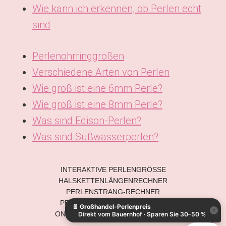
Wie kann ich erkennen, ob Perlen echt
sind
Perlenohrringgrößen
Verschiedene Arten von Perlen
Wie groß ist eine 6mm Perle?
Wie groß ist eine 8mm Perle?
Was sind Edison-Perlen?
Was sind Süßwasserperlen?
INTERAKTIVE PERLENGRÖSSE
KO
HALSKETTENLÄNGENRECHNER
ES
PERLENSTRANG-RECHNER
PERLENGEWICHT-KONVERTER
📄
Großhandel-Perlenpreis
IT
×
ONLINE-PERLENMESSWERKZEUG
Direkt vom Bauernhof · Sparen Sie 30–50 %
AR