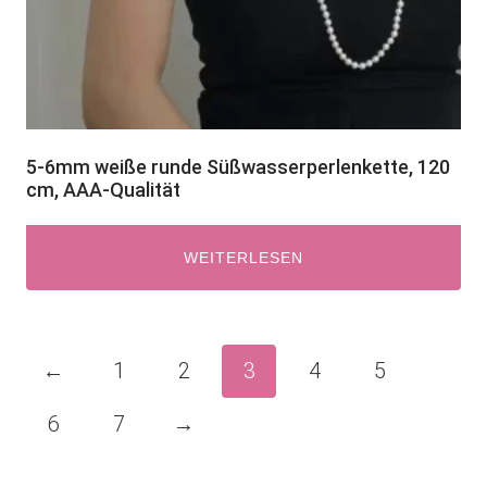
5-6mm weiße runde Süßwasserperlenkette, 120
cm, AAA-Qualität
WEITERLESEN
←
1
2
3
4
5
6
7
→