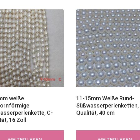
mm weiße
11-15mm Weiße Rund-
kornförmige
Süßwasserperlenketten,
sserperlenkette, C-
Qualität, 40 cm
tät, 16 Zoll
WEITERLESEN
WEITERLESEN