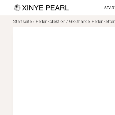
Zum
STAR
Inhalt
springen
Startseite
/
Perlenkollektion
/
Großhandel Perlenkette