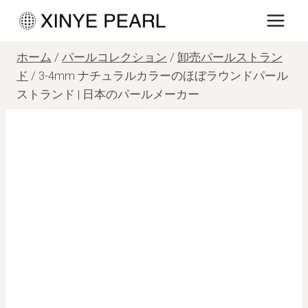
内
容
を
ホーム
/
パールコレクション
/
卸売パールストラン
ス
ド
/
3-4mm ナチュラルカラーのほぼラウンドパール
ストランド | 日本のパールメーカー
キ
ッ
プ