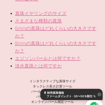
真珠イヤリングのサイズ
さまざまな種類の真珠
6mmの真珠はどれくらいの大きさです
か？
8mmの真珠はどれくらいの大きさです
か？
エジソンパールとは何ですか？
淡水真珠とは何ですか
KO
インタラクティブな真珠サイズ
DE
ネックレス長さ計算ツール
パールストランド計算ツール
📄
卸売真珠価格
ES
×
ファームダイレクト · 30〜50％割引 %
パール重量換算ツール
IT
オンラインパール測定ツール