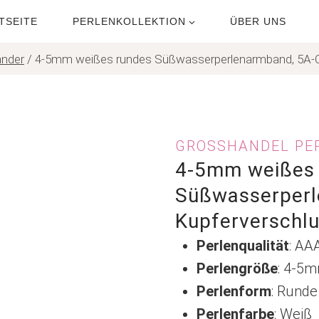
TSEITE
PERLENKOLLEKTION
ÜBER UNS
änder
/
4-5mm weißes rundes Süßwasserperlenarmband, 5A-Qu
GROSSHANDEL PE
4-5mm weißes
Süßwasserperl
Kupferverschl
Perlenqualität
: AA
Perlengröße
: 4-5
Perlenform
: Runde
Perlenfarbe
: Weiß