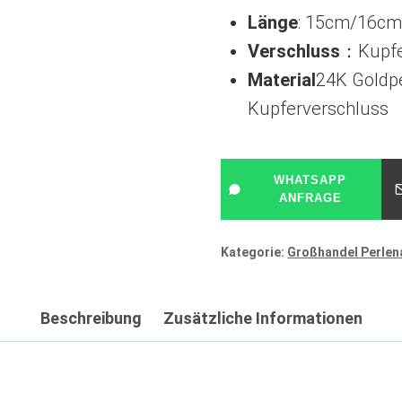
Länge
: 15cm/16c
Verschluss
：Kupfe
Material
24K Goldpe
Kupferverschluss
WHATSAPP
ANFRAGE
Kategorie:
Großhandel Perle
Beschreibung
Zusätzliche Informationen