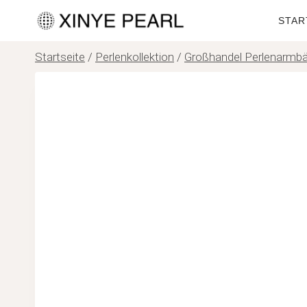
Zum
STAR
Inhalt
springen
Startseite
/
Perlenkollektion
/
Großhandel Perlenarmb