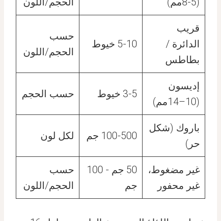
(5-8مم)
الحجم/اللون
قريب
حسب
الدائرة /
5-10 خيوط
الحجم/اللون
بطاطس
إديسون
3-5 خيوط
حسب الحجم
(10–14مم)
باروك (شكل
100-500 جم
لكل لون
حر)
غير مضغوط،
50 جم - 100
حسب
غير محفور
جم
الحجم/اللون