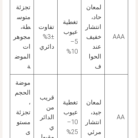
لمعان
تجزئة
حاد،
متوس
تغطية
انتشار
تفاوت
طة،
عيوب
AAA
خفيف
±3%
مجوهر
5–
عند
دائري
ات
10%
الحوا
الموض
ف
ة
موضة
الحجم
قريب
لمعان
تغطية
،
من
جيد،
عيوب
تجزئة
AA
الدائر
انتشار
10–
مستو
ي
مرئي
25%
ى
مقبول