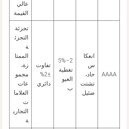
عالي
القيمة
تجزئة
التجزئ
ة
انعكا
الممتا
2–5%
س
تفاوت
زة،
تغطية
AAAA
حاد،
±2%
مجمو
العيو
تشتت
دائري
عات
ب
ضئيل
العلاما
ت
التجاري
ة