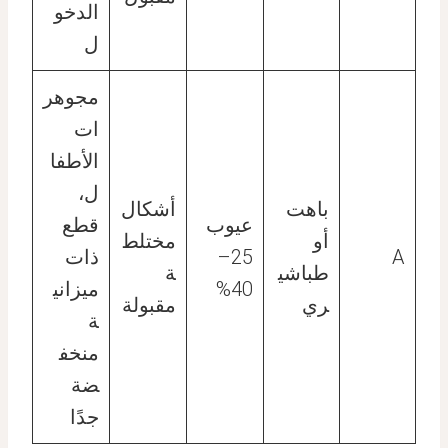
الدخو
ل
مجوهر
ات
الأطفا
ل،
باهت
أشكال
عيوب
قطع
أو
مختلط
A
25–
ذات
طباشي
ة
40%
ميزاني
ري
مقبولة
ة
منخف
ضة
جدًا