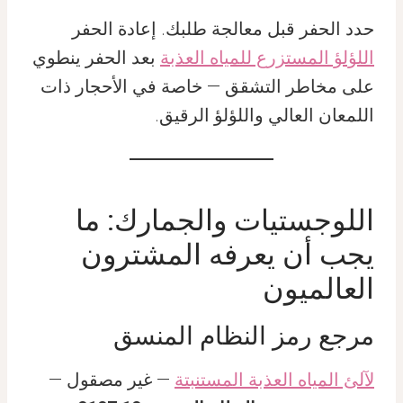
حدد الحفر قبل معالجة طلبك. إعادة الحفر
اللؤلؤ المستزرع للمياه العذبة
بعد الحفر ينطوي
على مخاطر التشقق — خاصة في الأحجار ذات
اللمعان العالي واللؤلؤ الرقيق.
اللوجستيات والجمارك: ما
يجب أن يعرفه المشترون
العالميون
مرجع رمز النظام المنسق
لآلئ المياه العذبة المستنبتة
— غير مصقول —