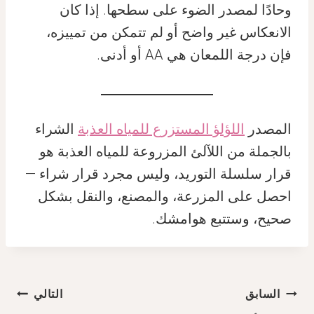
وحادًا لمصدر الضوء على سطحها. إذا كان
الانعكاس غير واضح أو لم تتمكن من تمييزه،
فإن درجة اللمعان هي AA أو أدنى.
المصدر
اللؤلؤ المستزرع للمياه العذبة
الشراء
بالجملة من اللآلئ المزروعة للمياه العذبة هو
قرار سلسلة التوريد، وليس مجرد قرار شراء —
احصل على المزرعة، والمصنع، والنقل بشكل
صحيح، وستتبع هوامشك.
تصفّح
السابق
التالي