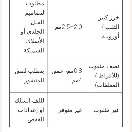
مطلوب
لتصاميم
خرز كبير
الحبل
الثقب /
2.0–2.5مم
الجلدي أو
أوروبية
الأسلاك
السميكة
نصف مثقوب
0.8مم، عمق
يتطلب لصق
(للأقراط /
4مم
المنشور
المعلقات)
لللف السلك
غير مثقوب
غير متوفر
أو إعدادات
القفص