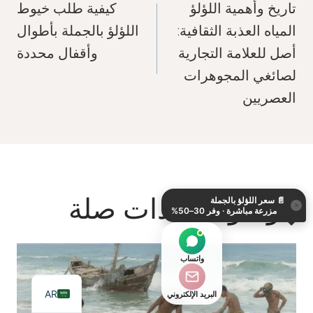
المقالات
تاريخ وأهمية اللؤلؤ
كيفية طلب خيوط
المياه العذبة الثقافية:
اللؤلؤ بالجملة بأطوال
أصل للعلامة التجارية
وأقفال محددة
لصائغي المجوهرات
العصريين
KO
DE
موضوعات ذات صلة
📄
سعر اللؤلؤ بالجملة
ES
×
مزرعة مباشرة · وفر 30–50%
IT
JA
واتساب
EN
AR
البريد الإلكتروني