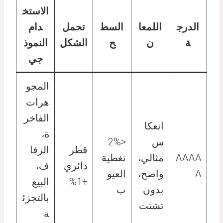
الاستخ
الدرج
اللمعا
السط
تحمل
دام
ة
ن
ح
الشكل
النموذ
جي
المجو
هرات
الفاخر
انعكا
ة،
س
<2%
قطر
الزفا
AAAA
مثالي،
تغطية
دائري
ف،
A
واضح،
العيو
±1%
البيع
بدون
ب
بالتجزئ
تشتت
ة