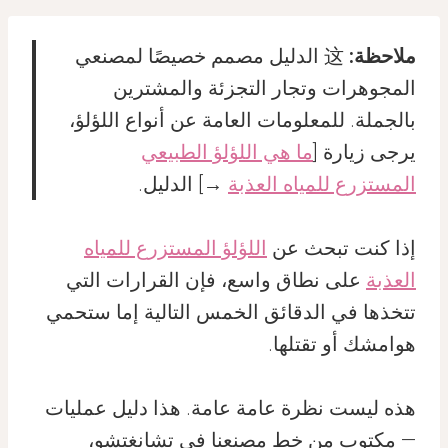
ملاحظة:
这 الدليل مصمم خصيصًا لمصنعي
المجوهرات وتجار التجزئة والمشترين
بالجملة. للمعلومات العامة عن أنواع اللؤلؤ،
يرجى زيارة [
ما هي اللؤلؤ الطبيعي
المستزرع للمياه العذبة
→] الدليل.
إذا كنت تبحث عن
اللؤلؤ المستزرع للمياه
العذبة
على نطاق واسع، فإن القرارات التي
تتخذها في الدقائق الخمس التالية إما ستحمي
هوامشك أو تقتلها.
هذه ليست نظرة عامة عامة. هذا دليل عمليات
— مكتوب من خط مصنعنا في تشانغتشو،