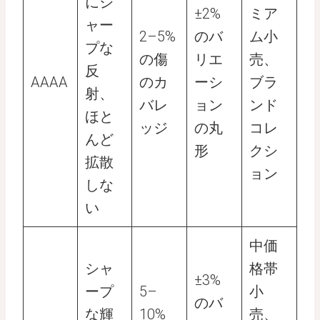
にシ
±2%
ミア
ャー
2–5%
のバ
ム小
プな
の傷
リエ
売、
反
AAAA
のカ
ーシ
ブラ
射、
バレ
ョン
ンド
ほと
ッジ
の丸
コレ
んど
形
クシ
拡散
ョン
しな
い
中価
シャ
格帯
±3%
ープ
5–
小
のバ
な輝
10%
売、