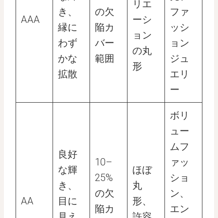
リエ
き、
の欠
ファ
AAA
ーシ
縁に
陥カ
ッシ
ョン
わず
バー
ョン
の丸
かな
範囲
ジュ
形
拡散
エリ
ー
ボリ
ュー
ムフ
良好
10–
ァッ
な輝
ほぼ
25%
ショ
き、
丸
の欠
ン、
AA
目に
形、
陥カ
エン
見え
許容