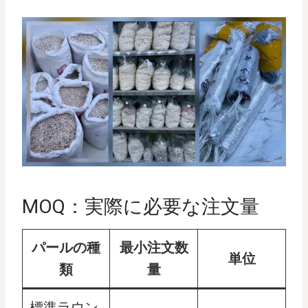
MOQ：実際に必要な注文量
パールの種
最小注文数
単位
類
量
標準ラウン