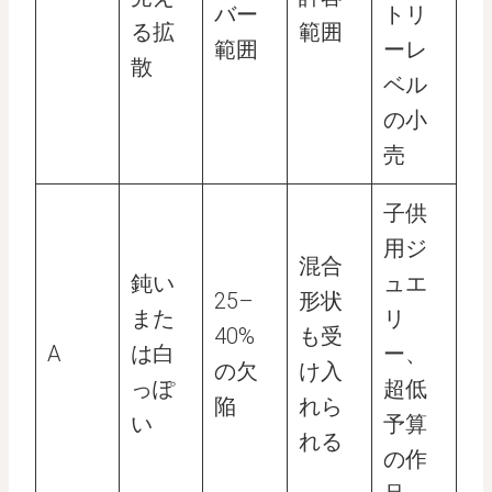
バー
トリ
る拡
範囲
範囲
ーレ
散
ベル
の小
売
子供
用ジ
混合
鈍い
ュエ
25–
形状
また
リ
40%
も受
A
は白
ー、
の欠
け入
っぽ
超低
陥
れら
い
予算
れる
の作