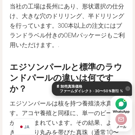
当社の工場は長州にあり、形状選択の仕分
け、大きな穴のドリリング、半ドリリング
を行っています。300本以上の注文にはブ
ランドラベル付きのOEMパッケージもご利
用いただけます。.
エジソンパールと標準のラウ
KO
ンドパールの違いは何です
DE
か？
📄
卸売真珠価格
ES
×
ファームダイレクト · 30〜50％割引 %
IT
エジソンパールは核を持つ養殖淡水真珠で
AR
WhatsApp
す。アコヤ養殖と同様に、単一のビーズ核
EN
が埋め込まれています。その結果、より大
JA
メール
きく、より丸みを帯びた真珠（通常10〜