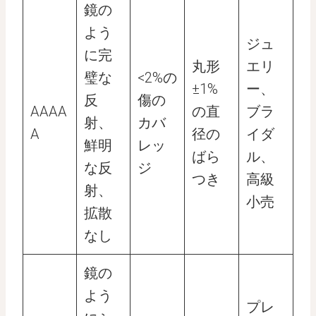
鏡の
よう
ジュ
に完
丸形
エリ
璧な
<2%の
±1%
ー、
反
傷の
AAAA
の直
ブラ
射、
カバ
A
径の
イダ
鮮明
レッ
ばら
ル、
な反
ジ
つき
高級
射、
小売
拡散
なし
鏡の
よう
プレ