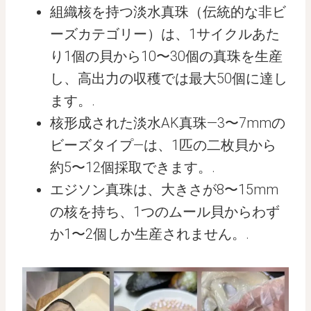
組織核を持つ淡水真珠（伝統的な非ビ
ーズカテゴリー）は、1サイクルあた
り1個の貝から10〜30個の真珠を生産
し、高出力の収穫では最大50個に達し
ます。.
核形成された淡水AK真珠—3〜7mmの
ビーズタイプ—は、1匹の二枚貝から
約5〜12個採取できます。.
エジソン真珠は、大きさが8〜15mm
の核を持ち、1つのムール貝からわず
か1〜2個しか生産されません。.