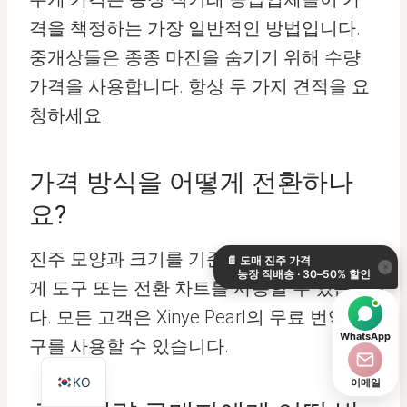
격을 책정하는 가장 일반적인 방법입니다.
중개상들은 종종 마진을 숨기기 위해 수량
가격을 사용합니다. 항상 두 가지 견적을 요
청하세요.
가격 방식을 어떻게 전환하나
DE
요?
ES
진주 모양과 크기를 기준으로 하는 진주 무
📄
도매 진주 가격
IT
×
농장 직배송 · 30–50% 할인
게 도구 또는 전환 차트를 사용할 수 있습니
AR
다. 모든 고객은 Xinye Pearl의 무료 번역 도
JA
WhatsApp
구를 사용할 수 있습니다.
EN
KO
이메일