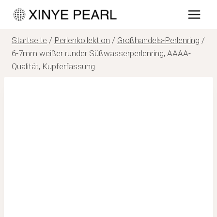
Zum
Inhalt
springen
Startseite
/
Perlenkollektion
/
Großhandels-Perlenring
/
6-7mm weißer runder Süßwasserperlenring, AAAA-
Qualität, Kupferfassung