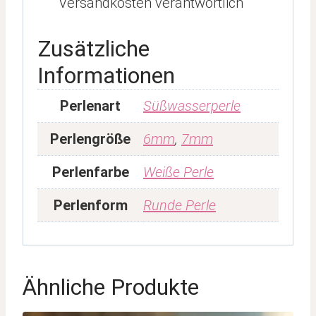
Versandkosten verantwortlich
Zusätzliche
Informationen
Perlenart
Süßwasserperle
Perlengröße
6mm
,
7mm
Perlenfarbe
Weiße Perle
Perlenform
Runde Perle
Ähnliche Produkte