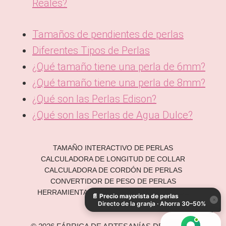
Reales?
Tamaños de pendientes de perlas
Diferentes Tipos de Perlas
¿Qué tamaño tiene una perla de 6mm?
¿Qué tamaño tiene una perla de 8mm?
¿Qué son las Perlas Edison?
¿Qué son las Perlas de Agua Dulce?
TAMAÑO INTERACTIVO DE PERLAS
CALCULADORA DE LONGITUD DE COLLAR
KO
CALCULADORA DE CORDÓN DE PERLAS
DE
CONVERTIDOR DE PESO DE PERLAS
HERRAMIENTA EN LÍNEA PARA MEDICIÓN DE
📄
Precio mayorista de perlas
IT
×
PERLAS
Directo de la granja · Ahorra 30–50%
AR