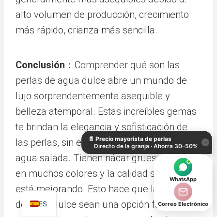
alto volumen de producción, crecimiento
más rápido, crianza más sencilla.
Conclusión
：Comprender qué son las
perlas de agua dulce abre un mundo de
lujo sorprendentemente asequible y
KO
belleza atemporal. Estas increíbles gemas
DE
te brindan la elegancia y sofisticación de
📄
Precio mayorista de perlas
IT
las perlas, sin el elevado precio de las de
×
Directo de la granja · Ahorra 30–50%
AR
agua salada. Tienen nácar grueso, vienen
JA
en muchos colores y la calidad siempre
WhatsApp
está mejorando. Esto hace que las perlas
EN
de agua dulce sean una opción fantástica,
ES
Correo Electrónico