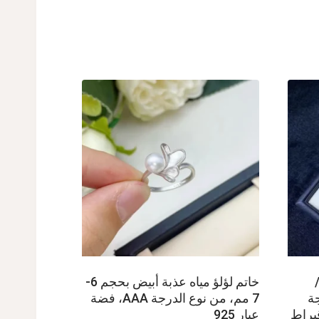
خاتم لؤلؤ مياه عذبة أبيض بحجم 6-
 درجة
7 مم، من نوع الدرجة AAA، فضة
إعداد ذهب عيار 18 قيراط
عيار 925