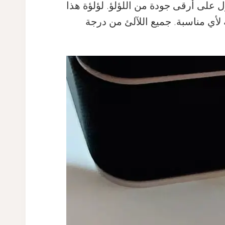
ذين يتطلعون للحصول على أرقى جودة من اللؤلؤ. لؤلؤة هذا
في الواقع مثالية لأي مناسبة. جميع اللآلئ من درجة