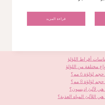
قراءة المزيد
اسات أقراط اللؤلؤ
اع مختلفة من اللؤلؤ
حجم لؤلؤة 6 مم؟
حجم لؤلؤة 8 مم؟
KO
 هي لآلئ إديسون؟
DE
هي اللآلئ المياه العذبة؟
ES