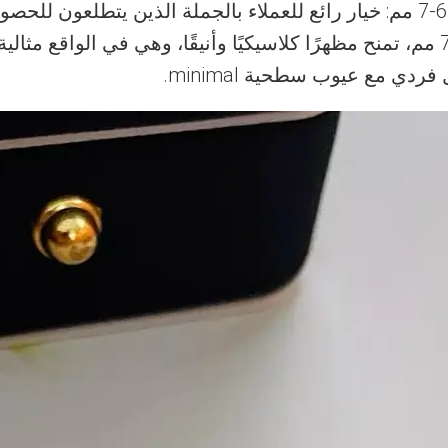
خواتم لؤلؤ طبيعي من درجة AAAA بحجم 6-7 مم: خيار رائع للعملاء بالجملة ال
الخاتم هي لؤلؤة بيضاء مستديرة بحجم 6-7 مم، تمنح مظهرًا كلاسيكيًا وأنيقًا، وهي 