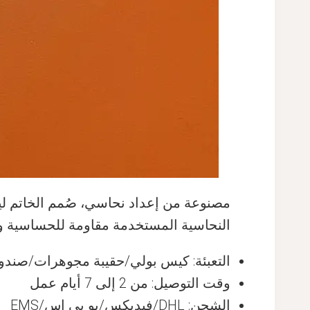
مصنوعة من إعداد نحاسي، صُمم الخاتم ليحم
النحاسية المستخدمة مقاومة للحساسية وب
التعبئة: كيس بولي/حقيبة مجوهرات/صند
وقت التوصيل: من 2 إلى 7 أيام عمل
الشحن: DHL/فيديكس/يو بي إس/EMS