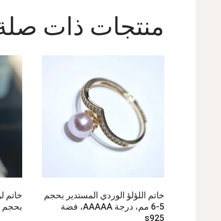
منتجات ذات صلة
خاتم اللؤلؤ الوردي المستدير بحجم
خاتم لؤ
5-6 مم، درجة AAAAA، فضة
بحجم 6-7 مم، فضة عيار 925
s925