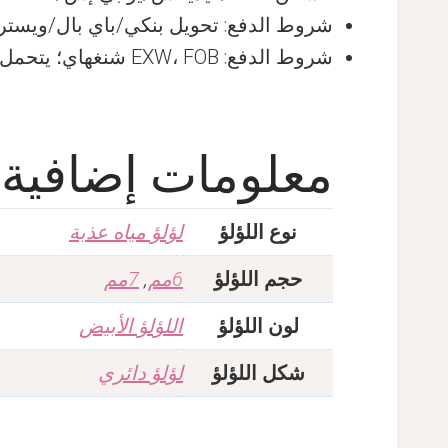
شروط الدفع: تحويل بنكي/باي بال/ويسترن ي
شروط الدفع: EXW، FOB شنغهاي؛ يتحمل المشتري رسوم الشحن
معلومات إضافية
نوع اللؤلؤ
لؤلؤ مياه عذبة
حجم اللؤلؤ
6مم
,
7مم
لون اللؤلؤ
اللؤلؤ الأبيض
شكل اللؤلؤ
لؤلؤ دائري