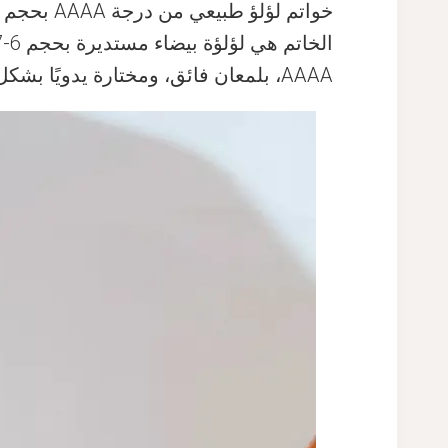
AAAA، بلمعان فائق، ومختارة يدويًا بشكل فردي مع عيوب سطحية minimal.