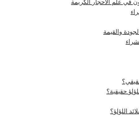
راء
لجودة والقيمة
شراء
حقيقي؟
ؤلؤ حقيقية؟
ئد اللؤلؤ؟