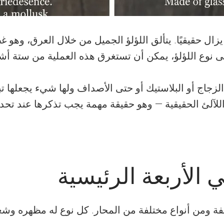
 يزال حقيقيًا. يتألق اللؤلؤ الجميل من خلال العرق، وه
على نوع اللؤلؤ، يمكن أن تستغرق هذه العملية من ستة أ
لزجاج أو البلاستيك أو حتى الأصداف ولها شيء يجعلها تبد
 اللآلئ الحقيقية — وهو حقيقة مهمة يجب تذكرها عند تح
ي الأربعة الرئيسية
لفة ومن أنواع مختلفة من المحار. كل نوع له مظهره وشعو