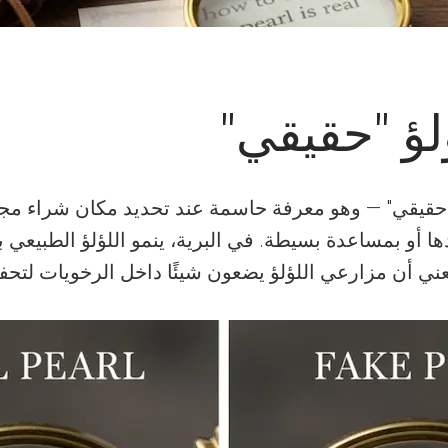
لؤ "حقيقي"
لؤ حقيقي" — وهو معرفة حاسمة عند تحديد مكان شراء مج
ها أو بمساعدة بسيطة. في البرية، ينمو اللؤلؤ الطبيعي ب
ني أن مزارعي اللؤلؤ يضعون شيئًا داخل الرخويات لتحفيز