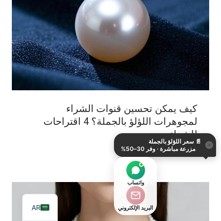
كيف يمكن تحسين قنوات الشراء
KO
لمجوهرات اللؤلؤ بالجملة؟ 4 اقتراحات
DE
للشراء
📄
سعر اللؤلؤ بالجملة
ES
×
مزرعة مباشرة · وفر 30–50%
IT
JA
واتساب
EN
AR
البريد الإلكتروني