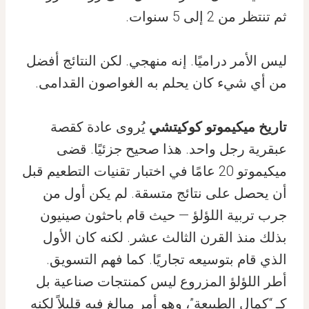
ثم تنتظر من 2 إلى 5 سنوات.
ليس الأمر دراميًا. إنه منهجي. لكن النتائج أفضل
من أي شيء كان يحلم به الغواصون القدامى.
تاريخ ميكيموتو كوكيتشي
يُروى عادة كقصة
عبقرية رجل واحد. هذا صحيح جزئيًا. قضى
ميكيموتو 20 عامًا في اختبار تقنيات التطعيم قبل
أن يحصل على نتائج متسقة. لم يكن أول من
جرب تربية اللؤلؤ — حيث قام باحثون صينيون
بذلك منذ القرن الثالث عشر. لكنه كان الأول
الذي قام بتوسيعه تجاريًا. كما فهم التسويق.
أطر اللؤلؤ المزروع ليس كمنتجات صناعية بل
كـ “كمال الطبيعة”، وهو أمر مبالغ فيه قليلاً لكنه