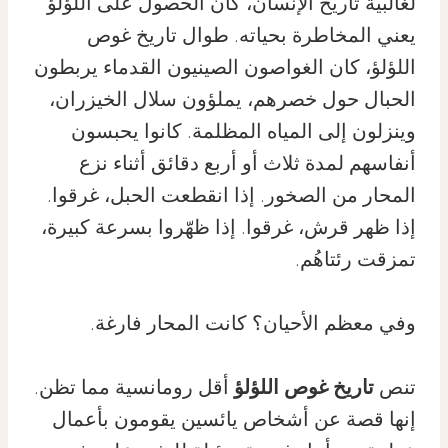
لغالبيّة تاريخ الإنسان، كان الحصول على اللؤلؤ
يعني المخاطرة بحياته. طوال تاريخ غوص
اللؤلؤ، كان الغواصون الصينيون القدماء يربطون
الحبال حول خصرهم، يملؤون سلال الخيزران،
وينزلون إلى المياه المظلمة. كانوا يحبسون
أنفاسهم لمدة ثلاث أو أربع دقائق أثناء نزع
المحار من الصخور. إذا انقطعت الحبل، غرقوا.
إذا ظهر قرش، غرقوا. إذا ظهّروا بسرعة كبيرة،
تمزقت رئتاهُم.
وفي معظم الأحيان؟ كانت المحار فارغة.
تنص
تاريخ غوص اللؤلؤ
أقل رومانسية مما تظن.
إنها قصة عن أشخاص يائسين يقومون بأعمال