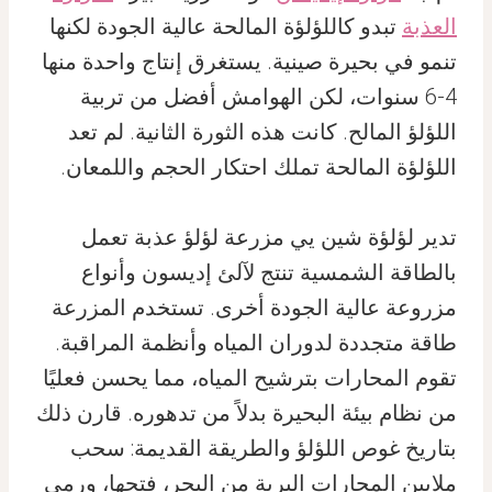
العذبة
تبدو كاللؤلؤة المالحة عالية الجودة لكنها
تنمو في بحيرة صينية. يستغرق إنتاج واحدة منها
4-6 سنوات، لكن الهوامش أفضل من تربية
اللؤلؤ المالح. كانت هذه الثورة الثانية. لم تعد
اللؤلؤة المالحة تملك احتكار الحجم واللمعان.
تدير لؤلؤة شين يي مزرعة لؤلؤ عذبة تعمل
بالطاقة الشمسية تنتج لآلئ إديسون وأنواع
مزروعة عالية الجودة أخرى. تستخدم المزرعة
طاقة متجددة لدوران المياه وأنظمة المراقبة.
تقوم المحارات بترشيح المياه، مما يحسن فعليًا
من نظام بيئة البحيرة بدلاً من تدهوره. قارن ذلك
بتاريخ غوص اللؤلؤ والطريقة القديمة: سحب
ملايين المحارات البرية من البحر، فتحها، ورمي