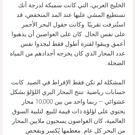
الخليج العربي، التي كانت سميكة لدرجة أنك
تستطيع المشي عليها عند المد المنخفض، قد
استُنزفت تقريبًا. وكانت حقول البحر الأحمر
على نفس الحال. كان على الغواصين أن يذهبوا
أعمق ويبقوا لفترة أطول فقط ليجدوا نفس
عدد المحار الذي كان يخرجه أجدادهم من المياه
الضحلة.
المشكلة لم تكن فقط الإفراط في الصيد. كانت
حسابات رياضية. تنتج المحار البري اللؤلؤ بشكل
عشوائي — ربما واحد من بين 10,000 محار
يحتوي على لؤلؤة ذات قيمة للبيع. لتلبية السوق
العالمية، كان الغواصون يسحبون ملايين المحار
من البحر كل عام. معظمها يُكسر ويفحص