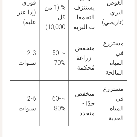
الغوص
فوري
يستنزف
% (1 من
البري
(إذا عثر
التجمعا
كل
(تاريخي)
عليه)
ت البرية
10,000)
مستزرع
منخفض
في
~50-
2-3
- زراعة
المياه
70%
سنوات
مُحكمة
المالحة
مستزرع
منخفض
في
~60-
2-6
جدًا -
المياه
80%
سنوات
متجدد
العذبة