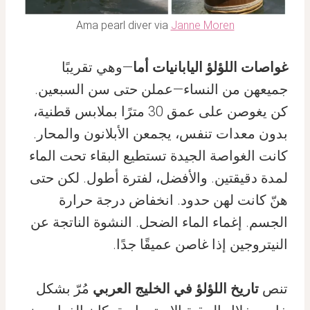
Ama pearl diver via
Janne Moren
غواصات اللؤلؤ اليابانيات أما
—وهي تقريبًا
جميعهن من النساء—عملن حتى سن السبعين.
كن يغوصن على عمق 30 مترًا بملابس قطنية،
بدون معدات تنفس، يجمعن الأبلانون والمحار.
كانت الغواصة الجيدة تستطيع البقاء تحت الماء
لمدة دقيقتين. والأفضل، لفترة أطول. لكن حتى
هنّ كانت لهن حدود. انخفاض درجة حرارة
الجسم. إغماء الماء الضحل. النشوة الناتجة عن
النيتروجين إذا غاصن عميقًا جدًا.
تنص
تاريخ اللؤلؤ في الخليج العربي
مُرّ بشكل