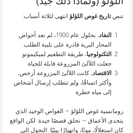
اللؤلؤ (ولماذا ذلك جيد)
تنص
تاريخ غوص اللؤلؤ
انتهى لثلاثة أسباب:
النفاد.
بحلول عام 1900، لم تعد أحواض
المحار البرية قادرة على تلبية الطلب.
التكنولوجيا.
طريقة التطعيم لميكيموتو
جعلت اللآلئ المزروعة قابلة للحياة.
الاقتصاد.
كانت اللآلئ المزروعة أرخص،
وأكثر اتساقًا، ولم تتطلب إرسال أشخاص
إلى مياه خطرة.
رومانسية غوص اللؤلؤ — الغواص الوحيد الذي
يتحدى الأعماق — تخلق قصصًا جيدة. لكن الواقع
كان استغلالًا، موتًا، وانهيارًا بيئيًا. التحول إلى