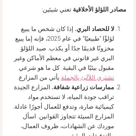
مصادر اللؤلؤ الأخلاقية
تعني شيئين:
لا للحصاد البري.
إذا كان شخص ما يبيع
لؤلؤًا “طبيعيًا” في عام 2025، فإنه إما يبيع
مخزونًا قديمًا جدًا أو يكذب. صيد اللؤلؤ
البري غير قانوني في معظم الأماكن وغير
مقبول بيئيًا في البقية. كل ما هو شرعي
تشتري اللآلئ بالجملة
يأتي من المزارع.
ممارسات زراعية شفافة.
المزارع الجيدة
تراقب جودة المياه، لا تستخدم مواد
كيميائية ضارة، وتدفع للعمال أجورًا عادلة.
المزارع السيئة تتجاوز القوانين. اسأل
موردك عن الشهادات، ظروف العمال،
والتدقيقات البيئية.