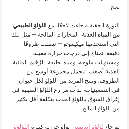
نجح.
الثورة الحقيقية جاءت لاحقًا، مع
اللؤلؤ الطبيعي
من المياه العذبة
. المحارات المالحة — مثل تلك
التي استخدمها ميكيموتو — تتطلب ظروفًا
دقيقة. تحتاج إلى درجات حرارة معينة،
ومستويات ملوحة، ومياه نظيفة. الرُخَيم المائية
العذبة أصعب. تتحمل مجموعة أوسع من
الظروف، وتنتج المزيد من اللؤلؤ لكل حيوان.
في التسعينيات، بدأت مزارع اللؤلؤ الصينية في
إغراق السوق باللؤلؤ العذب بتكلفة أقل بكثير
من اللؤلؤ المالح.
ثم جاء
لؤلؤة إيديشن
: نواة خرزية كبيرة
اللؤلؤة