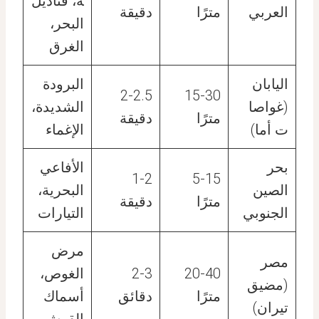
ة، قناديل
العربي
مترًا
دقيقة
البحر،
الغرق
اليابان
البرودة
2-2.5
15-30
(غواصا
الشديدة،
مترًا
دقيقة
ت أما)
الإغماء
بحر
الأفاعي
1-2
5-15
الصين
البحرية،
مترًا
دقيقة
الجنوبي
التيارات
مرض
مصر
20-40
2-3
الغوص،
(مضيق
مترًا
دقائق
أسماك
تيران)