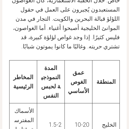
خاص. خلال الحقبة الاستعمارية، كان الغواصون
المستعبدون يُجبرون على العمل في حقول
اللؤلؤ قبالة البحرين والكويت. التجار في مدن
الموانئ الخليجية أصبحوا أغنياء. أما الغواصون،
فليس كثيرًا. إذا وجد غواص لؤلؤة كبيرة، قد
تشتري حريته. وغالبًا ما كانوا يموتون شبابًا.
المدة
عمق
النموذجي
المخاطر
المنطقة
الغوص
ة لحبس
الرئيسية
الأساسي
النفس
الأسماك
المفترس
الخليج
10-20
1.5-2