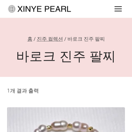
내
용
으
로
홈
/
진주 컬렉션
/
바로크 진주 팔찌
건
너
바로크 진주 팔찌
뛰
기
1개 결과 출력