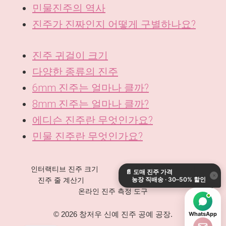
민물진주의 역사
진주가 진짜인지 어떻게 구별하나요?
진주 귀걸이 크기
다양한 종류의 진주
6mm 진주는 얼마나 클까?
8mm 진주는 얼마나 클까?
에디슨 진주란 무엇인가요?
민물 진주란 무엇인가요?
DE
ES
인터랙티브 진주 크기
목걸이 길이 계산기
📄
도매 진주 가격
IT
×
농장 직배송 · 30–50% 할인
진주 줄 계산기
진주 무게 변환기
AR
온라인 진주 측정 도구
JA
© 2026 창저우 신예 진주 공예 공장.
WhatsApp
EN