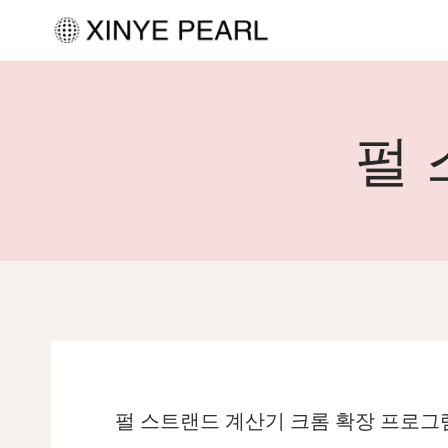
내
용
으
로
펄 
건
너
뛰
기
펄 스트랜드 계산기 크롬 확장 프로그