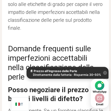
solo alle etichette di grado per capire il vero
impatto delle imperfezioni accettabili nella
classificazione delle perle sul prodotto
finale.
Domande frequenti sulle
KO
imperfezioni accettabili
DE
nella classificazione delle
📄
Prezzo all'Ingrosso delle Perle
ES
×
perle
Direttamente dalla fattoria · Risparmia 30–50%
AR
JA
Posso negoziare il prezzo in
WhatsApp
EN
base ai livelli di difetto?
IT
Email
Assolutamente. Se un fornitore classifica le