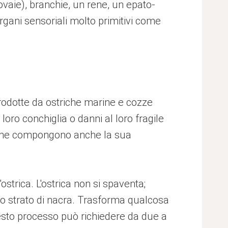
vaie), branchie, un rene, un epato-
ani sensoriali molto primitivi come
prodotte da ostriche marine e cozze
oro conchiglia o danni al loro fragile
li che compongono anche la sua
strica. L'ostrica non si spaventa;
opo strato di nacra. Trasforma qualcosa
uesto processo può richiedere da due a