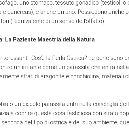
ofago, uno stomaco, tessuto gonadico (testicoli o o
 e pancreas), e anche un ano. Possiedono anche org
tori (l'equivalente di un senso dell'olfatto).
a: La Paziente Maestria della Natura
nteressanti. Cos'è la Perla Ostrica? Le perle sono 
tro un irritante come un parassita che entra nella l
ntamente strati di aragonite e conchiolina, materia
 o un piccolo parassita entri nella conchiglia dell'o
nizia a coprire questa cosa fastidiosa con strato d
 A seconda del tipo di ostrica e del suo ambiente, q