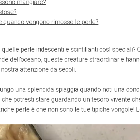
possono mangiare?
ostose?
e quando vengono rimosse le perle?
elle perle iridescenti e scintillanti così speciali? C
nde dell'oceano, queste creature straordinarie han
 nostra attenzione da secoli.
ngo una splendida spiaggia quando noti una conchig
a che potresti stare guardando un tesoro vivente c
striche perle è che non sono le tue tipiche vongole!