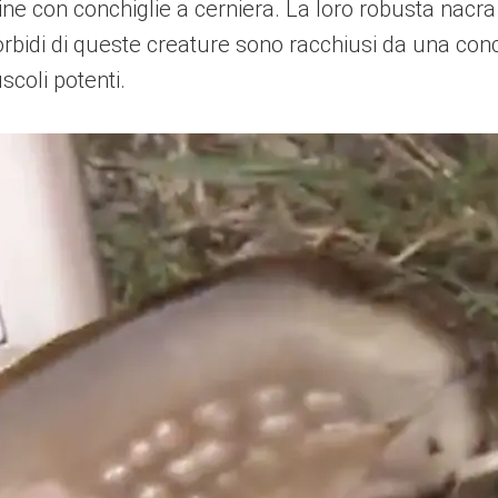
ine con conchiglie a cerniera. La loro robusta nacr
i morbidi di queste creature sono racchiusi da una co
coli potenti.