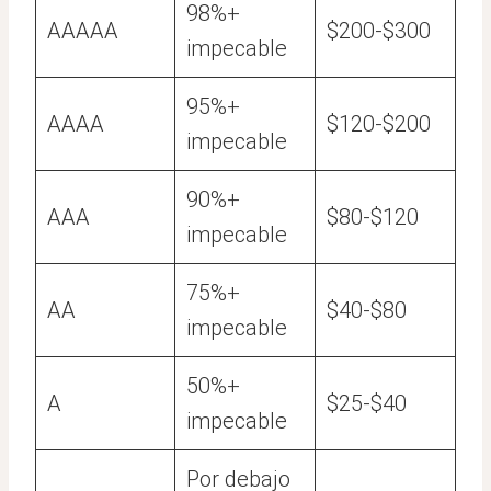
98%+
AAAAA
$200-$300
impecable
95%+
AAAA
$120-$200
impecable
90%+
AAA
$80-$120
impecable
75%+
AA
$40-$80
impecable
50%+
A
$25-$40
impecable
Por debajo