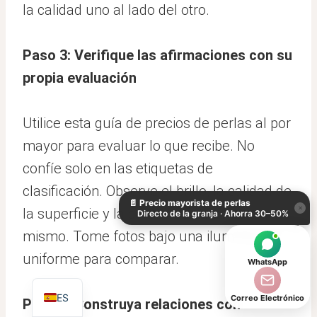
la calidad uno al lado del otro.
Paso 3: Verifique las afirmaciones con su
propia evaluación
Utilice esta guía de precios de perlas al por
mayor para evaluar lo que recibe. No
KO
confíe solo en las etiquetas de
DE
clasificación. Observe el brillo, la calidad de
📄
Precio mayorista de perlas
IT
×
la superficie y la combinación usted
Directo de la granja · Ahorra 30–50%
AR
mismo. Tome fotos bajo una iluminación
JA
uniforme para comparar.
WhatsApp
EN
ES
Correo Electrónico
Paso 4: Construya relaciones con