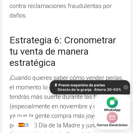
contra reclamaciones fraudulentas por
daños.
Estrategia 6: Cronometrar
tu venta de manera
estratégica
KO
DE
¡Cuando quieres saber cómo vender perlas,
📄
Precio mayorista de perlas
IT
el momento lo es todo! Probablemente
×
Directo de la granja · Ahorra 30–50%
AR
tendrás más suerte durante las fiestas
JA
(especialmente en noviembre y diciembre)
WhatsApp
ya que la gente compra más joyería en ese
EN
período. El Día de la Madre y junio
ES
Correo Electrónico