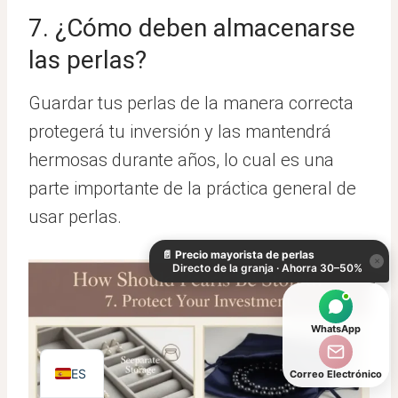
7. ¿Cómo deben almacenarse
las perlas?
Guardar tus perlas de la manera correcta
protegerá tu inversión y las mantendrá
hermosas durante años, lo cual es una
parte importante de la práctica general de
KO
usar perlas.
DE
📄
Precio mayorista de perlas
IT
×
Directo de la granja · Ahorra 30–50%
AR
JA
WhatsApp
EN
ES
Correo Electrónico