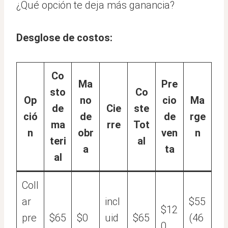
¿Qué opción te deja más ganancia?
Desglose de costos:
Co
Ma
Pre
sto
Co
Op
no
cio
Ma
de
Cie
ste
ció
de
de
rge
ma
rre
Tot
n
obr
ven
n
teri
al
a
ta
al
Coll
ar
incl
$55
$12
pre
$65
$0
uid
$65
(46
0