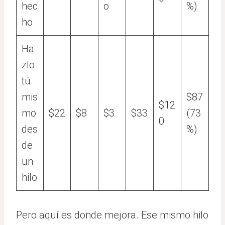
hec
o
%)
ho
Ha
zlo
tú
mis
$87
$12
mo
$22
$8
$3
$33
(73
0
des
%)
de
un
hilo
Pero aquí es donde mejora. Ese mismo hilo