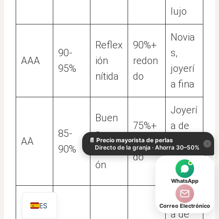
lujo
Novia
Reflex
90%+
90-
s,
AAA
ión
redon
95%
joyerí
nítida
do
a fina
Joyerí
KO
Buen
75%+
a de
DE
85-
a
AA
redon
moda,
📄
Precio mayorista de perlas
IT
×
90%
reflexi
Directo de la granja · Ahorra 30–50%
do
uso
AR
ón
diario
JA
WhatsApp
EN
Joyerí
ES
Correo Electrónico
a de