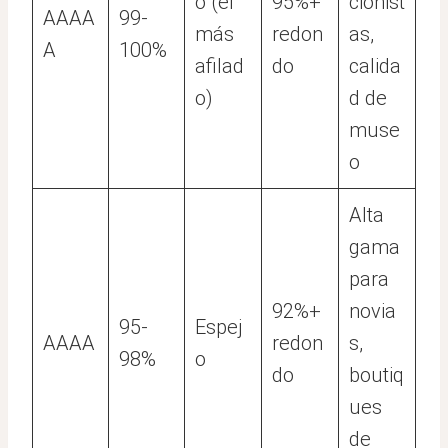
o (el
95%+
cionist
AAAA
99-
más
redon
as,
A
100%
afilad
do
calida
o)
d de
muse
o
Alta
gama
para
92%+
novia
95-
Espej
AAAA
redon
s,
98%
o
do
boutiq
ues
de