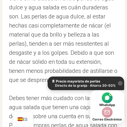
dulce y agua salada es cuán duraderas
son. Las perlas de agua dulce, al estar
hechas casi completamente de nácar (el
material que da brillo y belleza a las
perlas), tienden a ser más resistentes al
desgaste y a los golpes. Debido a que son
de nácar sólido en toda su extensión,
KO
tienen menos probabilidades de astillarse o
DE
que se desprendan las capas exteriores.
📄
Precio mayorista de perlas
IT
×
Directo de la granja · Ahorra 30–50%
AR
Debes tener más cuidado con las perlas de
JA
WhatsApp
agua salada que tienen una capa delgada
EN
de nácar sobre una cuenta en su interior.
ES
Correo Electrónico
Pero si compras perlas de agua salada con