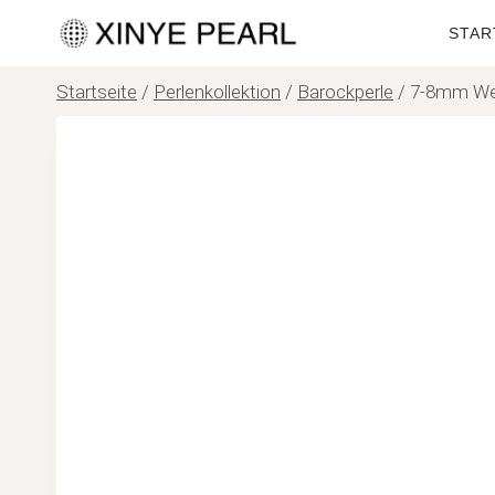
Zum
STAR
Inhalt
springen
Startseite
/
Perlenkollektion
/
Barockperle
/
7-8mm Wei