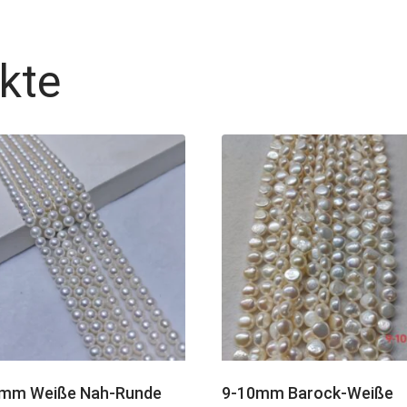
kte
7mm Weiße Nah-Runde
9-10mm Barock-Weiße