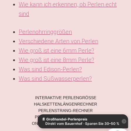
Wie kann ich erkennen, ob Perlen echt
sind
Perlenohrringgrößen
Verschiedene Arten von Perlen
Wie groß ist eine 6mm Perle?
Wie groß ist eine 8mm Perle?
Was sind Edison-Perlen?
Was sind Süßwasserperlen?
INTERAKTIVE PERLENGRÖSSE
KO
HALSKETTENLÄNGENRECHNER
ES
PERLENSTRANG-RECHNER
PERLENGEWICHT-KONVERTER
📄
Großhandel-Perlenpreis
IT
×
ONLINE-PERLENMESSWERKZEUG
Direkt vom Bauernhof · Sparen Sie 30–50 %
AR