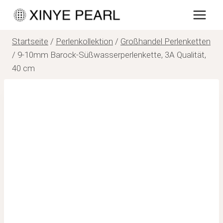
Zum
Inhalt
springen
Startseite
/
Perlenkollektion
/
Großhandel Perlenketten
/
9-10mm Barock-Süßwasserperlenkette, 3A Qualität,
40 cm