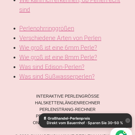
Wie kann ich erkennen, ob Perlen echt
sind
Perlenohrringgrößen
Verschiedene Arten von Perlen
Wie groß ist eine 6mm Perle?
Wie groß ist eine 8mm Perle?
Was sind Edison-Perlen?
Was sind Süßwasserperlen?
INTERAKTIVE PERLENGRÖSSE
KO
HALSKETTENLÄNGENRECHNER
ES
PERLENSTRANG-RECHNER
PERLENGEWICHT-KONVERTER
📄
Großhandel-Perlenpreis
IT
×
ONLINE-PERLENMESSWERKZEUG
Direkt vom Bauernhof · Sparen Sie 30–50 %
AR