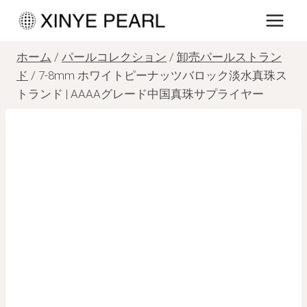
内
容
を
ホーム
/
パールコレクション
/
卸売パールストラン
ス
ド
/
7-8mm ホワイトピーナッツバロック淡水真珠ス
トランド | AAAAグレード中国真珠サプライヤー
キ
ッ
プ