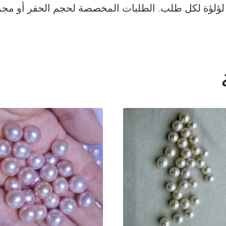
سعار بيع بالجملة. الحد الأدنى للطلب 20 لؤلؤة لكل طلب. الطلبات المخصصة 