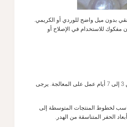
 نقي بدون ميل واضح للوردي أو الكريمي.
ن مفكوك للاستخدام في الإصلاح أو
ج: نعم. يمكننا توفير أحجام 0.6 مم، 0.8 مم، 1.0 مم، و1.2 مم عند الطلب. تعديلات الحفر تضيف من 3 إلى 7 أيام عمل على المعالجة. يرجى
. مناسب لخطوط المنتجات المتوسطة إلى