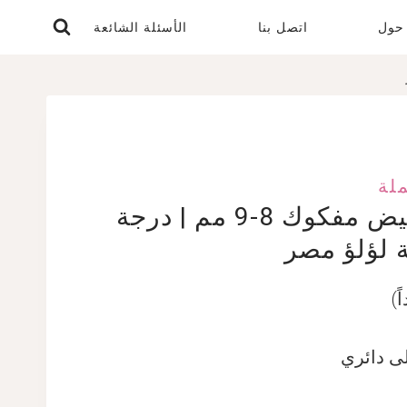
حول
اتصل بنا
الأسئلة الشائعة
ملة
لؤلؤ مياه عذبة أبيض مفكوك 8-9 مم | درجة
لى دائري