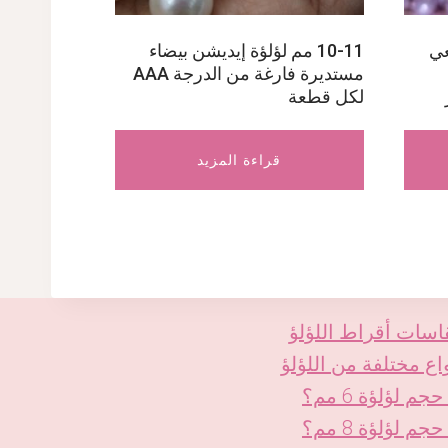
يعي
10-11 مم لؤلؤة إيديشن بيضاء
مستديرة فارغة من الدرجة AAA
لكل قطعة
قراءة المزيد
اسات أقراط اللؤلؤ
اع مختلفة من اللؤلؤ
حجم لؤلؤة 6 مم؟
حجم لؤلؤة 8 مم؟
KO