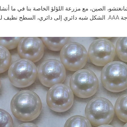
تشانغتشو، الصين، مع مزرعة اللؤلؤ الخاصة بنا في ما أن
مياه عذبة أبيض مفكوك بحجم 8-9 مم، درجة AAA. الشكل شبه دائري إلى د