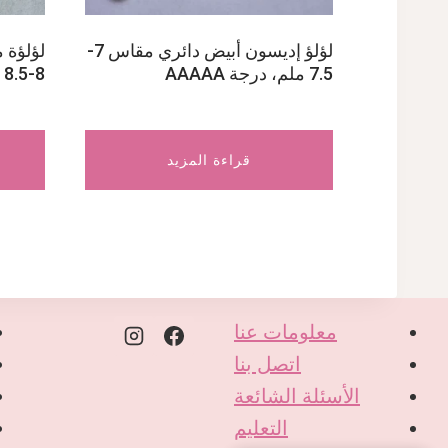
لؤلؤ إديسون أبيض دائري مقاس 7-
لؤلؤة م
7.5 ملم، درجة AAAAA
8-8.5 مم، درجة AAA
قراءة المزيد
معلومات عنا
اتصل بنا
الأسئلة الشائعة
التعليم