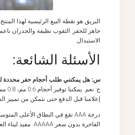
البريق هو نقطة البيع الرئيسية لهذا المن
جاهز للحفر: الثقوب نظيفة والجدران ناعم
الاستبدال.
الأسئلة الشائعة:
س: هل يمكنني طلب أحجام حفر محددة لل
إعلامنا قبل الدفع حتى نتمكن من تمييز الد
درجة AAA تقع في النطاق الأعلى
الفاخرة بدون سعر AAAAA. مفيد لبناء العقود حيث يهم تطابق الخيوط وللإنتاج الجزئي حيث تقلل أبعاد الحفر المتناسقة من الهدر.