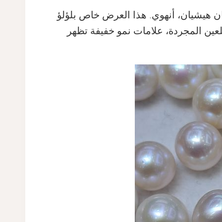
شان هيشيان، أنهوي. هذا العرض خاص بلؤلؤ
ائري، السطح نظيف للعين المجردة، علامات نمو خفيفة تظهر