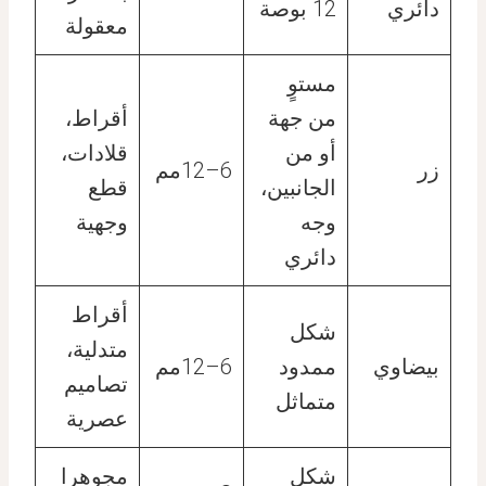
دائري
12 بوصة
معقولة
مستوٍ
من جهة
أقراط،
أو من
قلادات،
زر
6–12مم
الجانبين،
قطع
وجه
وجهية
دائري
أقراط
شكل
متدلية،
بيضاوي
ممدود
6–12مم
تصاميم
متماثل
عصرية
شكل
مجوهرا