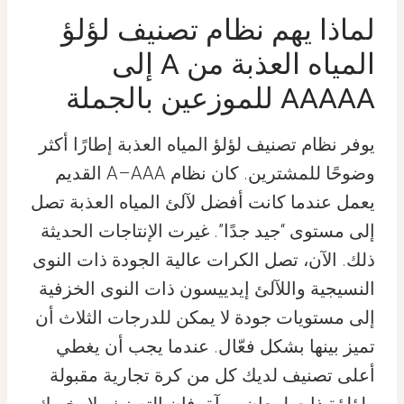
لماذا يهم نظام تصنيف لؤلؤ
المياه العذبة من A إلى
AAAAA للموزعين بالجملة
يوفر نظام تصنيف لؤلؤ المياه العذبة إطارًا أكثر
وضوحًا للمشترين. كان نظام A–AAA القديم
يعمل عندما كانت أفضل لآلئ المياه العذبة تصل
إلى مستوى “جيد جدًا”. غيرت الإنتاجات الحديثة
ذلك. الآن، تصل الكرات عالية الجودة ذات النوى
النسيجية واللآلئ إيدييسون ذات النوى الخزفية
إلى مستويات جودة لا يمكن للدرجات الثلاث أن
تميز بينها بشكل فعّال. عندما يجب أن يغطي
أعلى تصنيف لديك كل من كرة تجارية مقبولة