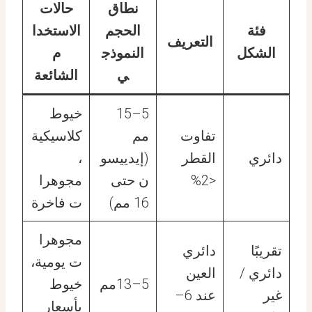
نطاق
حالات
فئة
الحجم
الاستخدا
التعريف
الشكل
النموذج
م
ي
الشائعة
5–15
خيوط
تفاوت
مم
كلاسيكية
دائري
القطر
(إيدييسو
،
<2%
ن حتى
مجوهرا
16 مم)
ت فاخرة
مجوهرا
تقريبًا
دائري
ت يومية،
دائري /
العين
5–13مم
خيوط
غير
عند 6–
بأسعار