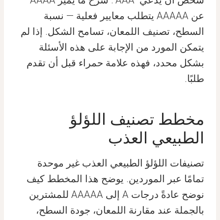
شخص أن يدعي “AAA”. شرح ما يميز AAAA
عن AAAAA يتطلب معايير فعلية — نسبة
السطح، تصنيف اللمعان، تسامح الشكل. إذا لم
يتمكن المورد من الإجابة على هذه الأسئلة
بشكل محدد، فهذه علامة حمراء قبل أن تقدم
طلبًا.
مخطط تصنيف اللؤلؤ
الطبيعي العذب
تصنيفات اللؤلؤ الطبيعي العذب غير موحدة
تمامًا عبر الموردين. يوضح هذا المخطط كيف
نوضح عادةً درجات A إلى AAAAA للمشترين
بالجملة عند مقارنة اللمعان، جودة السطح،