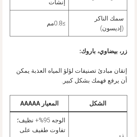
إنشات
سمك الناكر
≥0.8مم
(إديسون)
زر، بيضاوي، باروك:
إتقان مبادئ تصنيفات لؤلؤ المياه العذبة يمكن
أن يرفع فهمك بشكل كبير.
الشكل
المعيار AAAAA
الوجه 95%+ نظيف؛
تفاوت طفيف على
زر