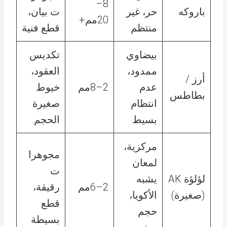
8–
باروكه
حر، غير
ت بيان،
20مم+
منتظم
قطع فنية
بيضاوي
تكديس
ممدود،
العقود،
أرز /
عدم
2–8مم
خيوط
بطاطس
انتظام
صغيرة
بسيط
الحجم
مركزية،
مجوهرا
لمعان
ت
لؤلؤة AK
يشبه
2–6مم
رقيقة،
(صغيرة)
الأكويا،
قطع
حجم
بسيطة