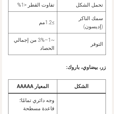
تحمل الشكل
تفاوت القطر <1%
سمك الناكر
≥1.2مم
(إديسون)
~1–3% من إجمالي
التوفر
الحصاد
زر، بيضاوي، باروك:
الشكل
المعيار AAAAA
وجه دائري تمامًا؛
قاعدة مسطحة