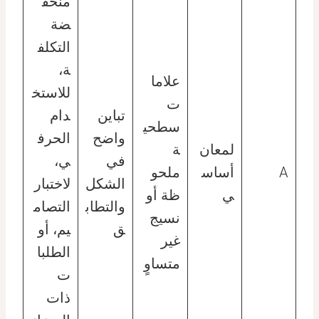
منخف
ضة
التكلف
ة،
علاما
للاستخ
ت
تباين
دام
سطحي
واضح
الحرف
لمعان
ة
في
ي،
A
أساس
ملحو
الشكل
لاختبار
ي
ظة أو
والتطاب
التصام
نسيج
ق
يم، أو
غير
الطلبا
متساوٍ
ت
ذات