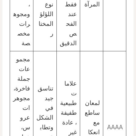
المرآة
فقط
نوع
،
عند
اللؤلؤ
ومجوه
الفح
المختا
رات
ص
ر
مخص
الدقيق
صة
مجمو
عات
جملة
علاما
تناسق
فاخرة،
ت
جيد
مجوهر
لمعان
طبيعية
في
ات
ساطع
طفيفة
الشكل
عرو
مع
، عادة
AAAA
وتطاب
س،
انعكا
غير