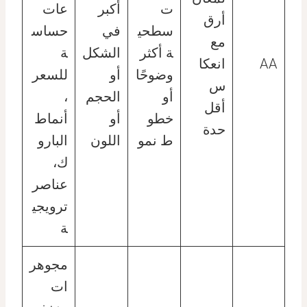
ت
أكبر
عات
أرق
سطحي
في
حساس
مع
ة أكثر
الشكل
ة
AA
انعكا
وضوحًا
أو
للسعر
س
أو
الحجم
،
أقل
خطو
أو
أنماط
حدة
ط نمو
اللون
البارو
ك،
عناصر
ترويجي
ة
مجوهر
ات