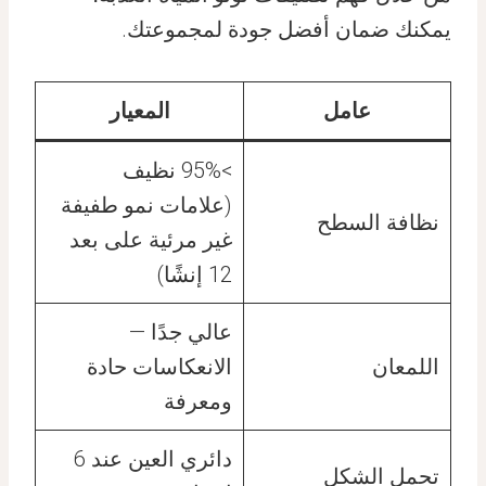
يمكنك ضمان أفضل جودة لمجموعتك.
عامل
المعيار
>95% نظيف
(علامات نمو طفيفة
نظافة السطح
غير مرئية على بعد
12 إنشًا)
عالي جدًا —
اللمعان
الانعكاسات حادة
ومعرفة
دائري العين عند 6
تحمل الشكل