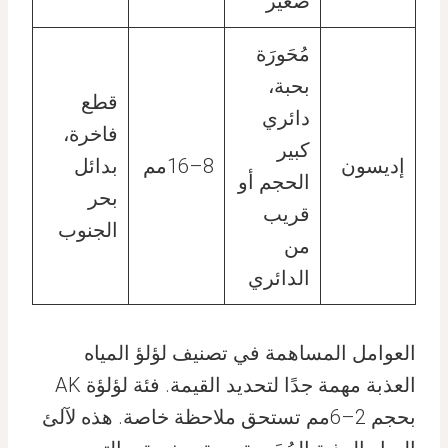
صغير
مُحَورَة
بحبة،
قطع
دائري
فاخرة،
كبير
إديسون
8–16مم
بدائل
الحجم أو
بحر
قريب
الجنوب
من
الدائري
العوامل المساهمة في تصنيف لؤلؤ المياه
العذبة مهمة جدًا لتحديد القيمة. فئة لؤلؤة AK
بحجم 2–6مم تستحق ملاحظة خاصة. هذه لآلئ