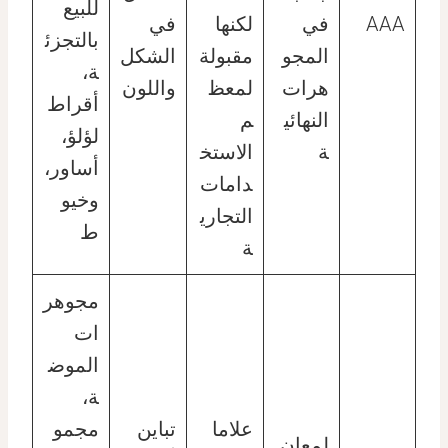
للبيع
AAA
في
لكنها
في
بالتجزئ
المجو
مقبولة
الشكل
ة،
هرات
لمعظ
واللون
أقراط
النهائي
م
لؤلؤ،
ة
الاستخ
أساور،
دامات
وخيو
التجاري
ط
ة
مجوهر
ات
الموض
ة،
علاما
تباين
مجمو
لمعان