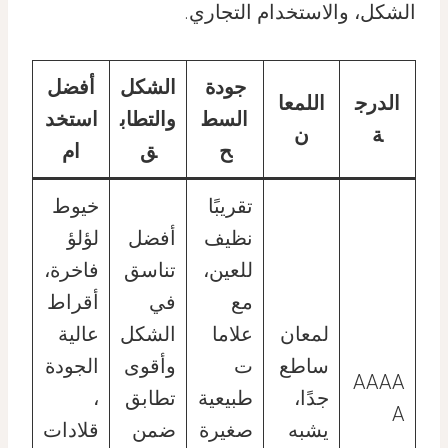
الشكل، والاستخدام التجاري.
جودة
الشكل
أفضل
الدرج
اللمعا
السط
والتطاب
استخد
ة
ن
ح
ق
ام
تقريبًا
خيوط
نظيف
أفضل
لؤلؤ
للعين،
تناسق
فاخرة،
مع
في
أقراط
لمعان
علاما
الشكل
عالية
ساطع
ت
وأقوى
الجودة
AAAA
جدًا،
طبيعية
تطابق
،
A
يشبه
صغيرة
ضمن
قلادات