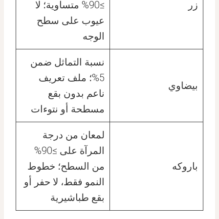
زر
≥90% متساوية؛ لا
عيوب على سطح
الوجه
نسبة التماثل ضمن
5%؛ ملف تعريف
بيضاوي
ناعم بدون بقع
مسطحة أو نتوءات
لمعان من درجة
المرآة على ≥90%
باروكه
من السطح؛ خطوط
النمو فقط، لا حفر أو
بقع طباشيرية