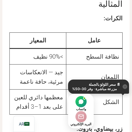
المثالية
الكرات:
عامل
المعيار
نظافة السطح
>90% نظيف
KO
جيد — الانعكاسات
DE
اللمعان
مرئية، حافة ناعمة
📄
سعر اللؤلؤ بالجملة
ES
×
مزرعة مباشرة · وفر 30–50%
IT
معظمها دائري للعين
الشكل
JA
على بعد 1–3 أقدام
واتساب
EN
AR
البريد الإلكتروني
زر، بيضاوي، باروك: