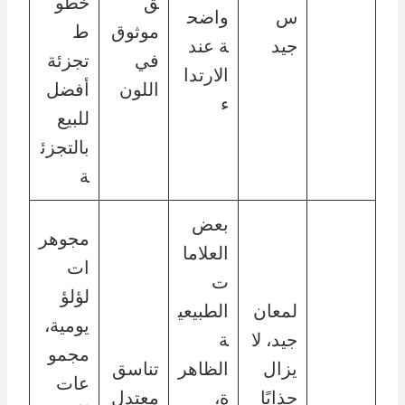
ق
خطو
س
واضح
موثوق
ط
جيد
ة عند
في
تجزئة
الارتدا
اللون
أفضل
ء
للبيع
بالتجزئ
ة
بعض
مجوهر
العلاما
ات
ت
لؤلؤ
لمعان
الطبيعي
يومية،
جيد، لا
ة
مجمو
يزال
الظاهر
تناسق
عات
جذابًا
ة،
معتدل