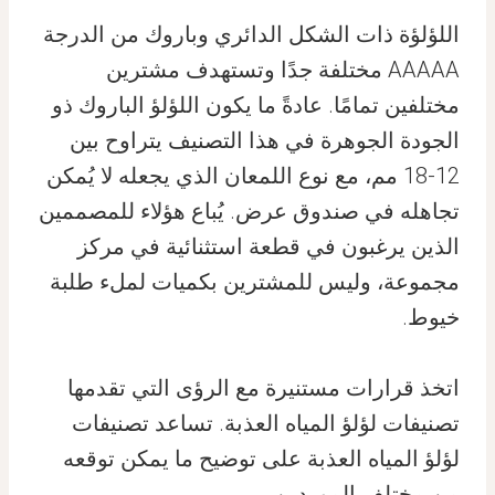
اللؤلؤة ذات الشكل الدائري وباروك من الدرجة
AAAAA مختلفة جدًا وتستهدف مشترين
مختلفين تمامًا. عادةً ما يكون اللؤلؤ الباروك ذو
الجودة الجوهرة في هذا التصنيف يتراوح بين
12-18 مم، مع نوع اللمعان الذي يجعله لا يُمكن
تجاهله في صندوق عرض. يُباع هؤلاء للمصممين
الذين يرغبون في قطعة استثنائية في مركز
مجموعة، وليس للمشترين بكميات لملء طلبة
خيوط.
اتخذ قرارات مستنيرة مع الرؤى التي تقدمها
تصنيفات لؤلؤ المياه العذبة. تساعد تصنيفات
لؤلؤ المياه العذبة على توضيح ما يمكن توقعه
من مختلف الموردين.