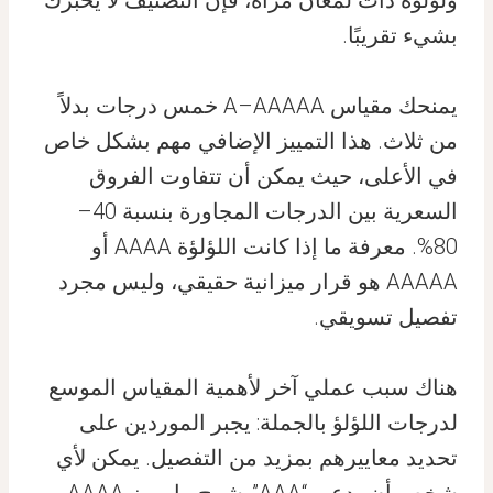
ولؤلؤة ذات لمعان مرآة، فإن التصنيف لا يخبرك
بشيء تقريبًا.
يمنحك مقياس A–AAAAA خمس درجات بدلاً
من ثلاث. هذا التمييز الإضافي مهم بشكل خاص
في الأعلى، حيث يمكن أن تتفاوت الفروق
السعرية بين الدرجات المجاورة بنسبة 40–
80%. معرفة ما إذا كانت اللؤلؤة AAAA أو
AAAAA هو قرار ميزانية حقيقي، وليس مجرد
تفصيل تسويقي.
هناك سبب عملي آخر لأهمية المقياس الموسع
لدرجات اللؤلؤ بالجملة: يجبر الموردين على
تحديد معاييرهم بمزيد من التفصيل. يمكن لأي