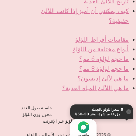
تاريخ اللآلئ العذبة
كيف يمكنني أن أميز إذا كانت اللآلئ
حقيقية؟
مقاسات أقراط اللؤلؤ
أنواع مختلفة من اللؤلؤ
ما حجم لؤلؤة 6 مم؟
ما حجم لؤلؤة 8 مم؟
ما هي لآلئ إديسون؟
ما هي اللآلئ المياه العذبة؟
KO
DE
حجم اللؤلؤ التفاعلي
حاسبة طول العقد
📄
سعر اللؤلؤ بالجملة
ES
×
مزرعة مباشرة · وفر 30–50%
حاسبة خيط اللؤلؤ
محول وزن اللؤلؤ
IT
أداة قياس اللؤلؤ عبر الإنترنت
JA
© 2026 مصنع تشانغتشو زيني لأساليب اللؤلؤ.
واتساب