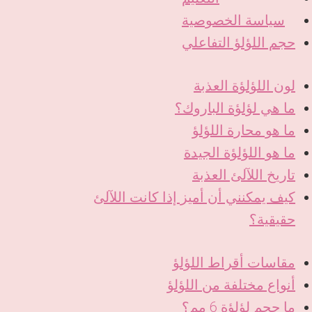
سياسة الخصوصية
حجم اللؤلؤ التفاعلي
لون اللؤلؤة العذبة
ما هي لؤلؤة الباروك؟
ما هو محارة اللؤلؤ
ما هو اللؤلؤة الجيدة
تاريخ اللآلئ العذبة
كيف يمكنني أن أميز إذا كانت اللآلئ
حقيقية؟
مقاسات أقراط اللؤلؤ
أنواع مختلفة من اللؤلؤ
ما حجم لؤلؤة 6 مم؟