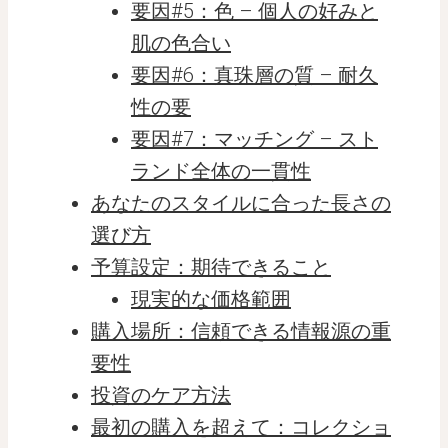
要因#5：色 – 個人の好みと
肌の色合い
要因#6：真珠層の質 – 耐久
性の要
要因#7：マッチング – スト
ランド全体の一貫性
あなたのスタイルに合った長さの
選び方
予算設定：期待できること
現実的な価格範囲
購入場所：信頼できる情報源の重
要性
投資のケア方法
最初の購入を超えて：コレクショ