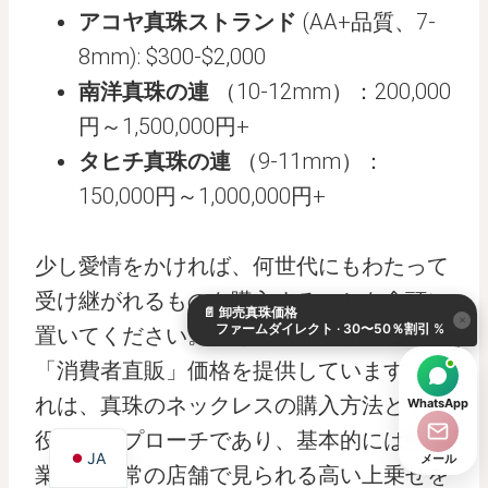
アコヤ真珠ストランド
(AA+品質、7-
8mm): $300-$2,000
南洋真珠の連
（10-12mm）：200,000
円～1,500,000円+
タヒチ真珠の連
（9-11mm）：
150,000円～1,000,000円+
KO
少し愛情をかければ、何世代にもわたって
DE
受け継がれるものを購入することを念頭に
📄
卸売真珠価格
ES
×
ファームダイレクト · 30〜50％割引 %
置いてください。多くの販売者が現在、
IT
「消費者直販」価格を提供しています。こ
AR
れは、真珠のネックレスの購入方法として
WhatsApp
EN
役立つアプローチであり、基本的には中間
JA
メール
業者と通常の店舗で見られる高い上乗せを