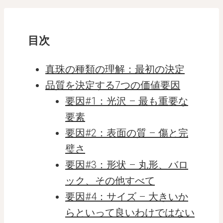
目次
真珠の種類の理解：最初の決定
品質を決定する7つの価値要因
要因#1：光沢 – 最も重要な
要素
要因#2：表面の質 – 傷と完
璧さ
要因#3：形状 – 丸形、バロ
ック、その他すべて
要因#4：サイズ – 大きいか
らといって良いわけではない