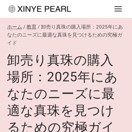
内
容
を
ホーム
/
教育
/
卸売り真珠の購入場所：2025年にあ
ス
なたのニーズに最適な真珠を見つけるための究極ガ
キ
イド
ッ
卸売り真珠の購入
プ
場所：2025年にあ
なたのニーズに最
適な真珠を見つけ
るための究極ガイ