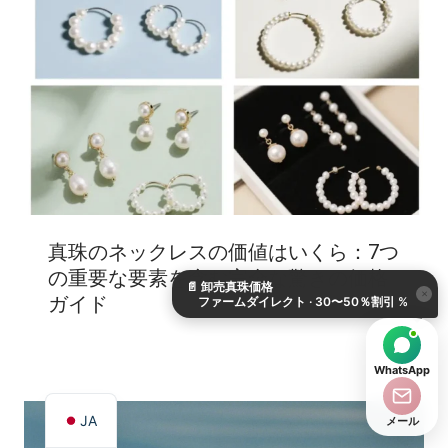
KO
真珠のネックレスの価値はいくら：7つ
DE
の重要な要素を含む完全な驚きの価格
📄
卸売真珠価格
ES
×
ガイド
ファームダイレクト · 30〜50％割引 %
IT
AR
WhatsApp
EN
JA
メール