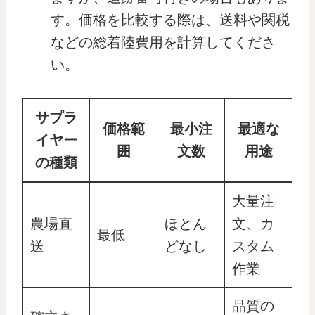
す。価格を比較する際は、送料や関税
などの総着陸費用を計算してくださ
い。
サプラ
価格範
最小注
最適な
イヤー
囲
文数
用途
の種類
大量注
農場直
ほとん
文、カ
最低
送
どなし
スタム
作業
品質の