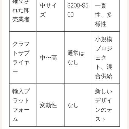
確立さ
中サイ
$200-$5
一貫
れた卸
ズ
00
性、多
売業者
様性
小規模
クラフ
プロジ
トサプ
通常は
中〜高
ェク
ライヤ
なし
ト、混
ー
合供給
輸入プ
新しい
ラット
デザイ
変動性
なし
フォー
ンのテ
ム
スト