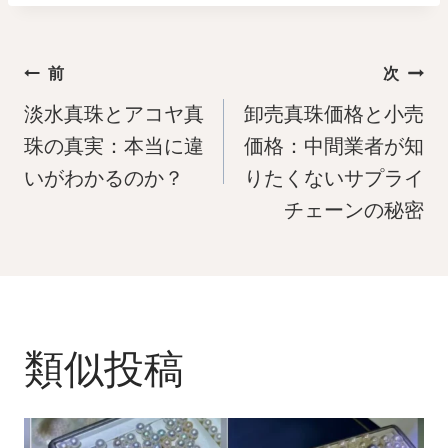
投
前
次
稿
淡水真珠とアコヤ真
卸売真珠価格と小売
ナ
珠の真実：本当に違
価格：中間業者が知
いがわかるのか？
りたくないサプライ
ビ
チェーンの秘密
ゲ
ー
シ
ョ
類似投稿
ン