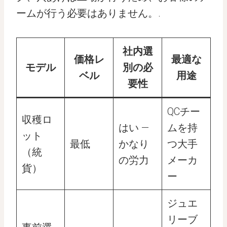
ームが行う必要はありません。.
社内選
価格レ
最適な
モデル
別の必
ベル
用途
要性
QCチー
収穫ロ
はい —
ムを持
ット
最低
かなり
つ大手
（統
の労力
メーカ
貨）
ー
ジュエ
リーブ