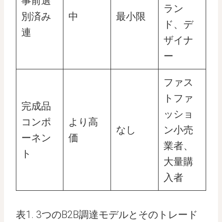
事前選
ラン
別済み
中
最小限
ド、デ
連
ザイナ
ー
ファス
トファ
完成品
ッショ
コンポ
より高
なし
ン小売
ーネン
価
業者、
ト
大量購
入者
表1. 3つのB2B調達モデルとそのトレード