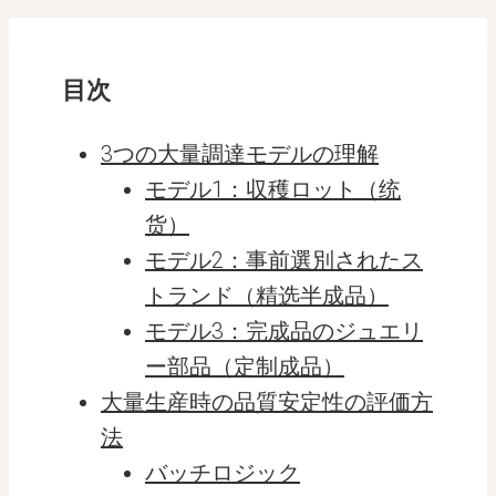
目次
3つの大量調達モデルの理解
モデル1：収穫ロット（统
货）
モデル2：事前選別されたス
トランド（精选半成品）
モデル3：完成品のジュエリ
ー部品（定制成品）
大量生産時の品質安定性の評価方
法
バッチロジック