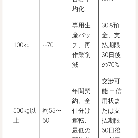
均化
専用生
30%預
産バッ
金、支
100kg
~70
チ、再
払期限
作業削
30日後
減
の70%
交渉可
年間契
能 — 信
約、全
用状ま
500kg以
約55〜
仕分け
たは支
上
60
運転、
払期限
最低の
60日後