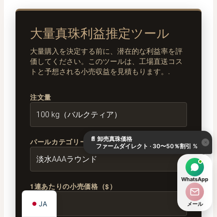
大量真珠利益推定ツール
大量購入を決定する前に、潜在的な利益率を評
価してください。このツールは、工場直送コス
トと予想される小売収益を見積もります。.
注文量
KO
DE
📄
卸売真珠価格
ES
パールカテゴリー
×
ファームダイレクト · 30〜50％割引 %
IT
AR
WhatsApp
1連あたりの小売価格（$）
EN
JA
メール