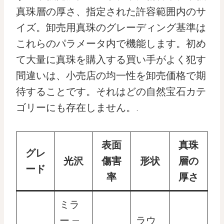
真珠層の厚さ、指定された許容範囲内のサ
イズ。卸売用真珠のグレーディング基準は
これらのパラメータ内で機能します。初め
て大量に真珠を購入する買い手がよく犯す
間違いは、小売店の均一性を卸売価格で期
待することです。それはどの自然宝石カテ
ゴリーにも存在しません。.
表面
真珠
グレ
光沢
傷害
形状
層の
ード
率
厚さ
ミラ
ー —
ラウ