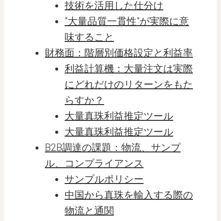
技術を活用した仕分け
"大量品質一貫性"が実際に意
味すること
財務面：階層別価格設定と利益率
利益計算機：大量注文は実際
にどれだけのリターンをもた
らすか？
大量真珠利益推定ツール
大量真珠利益推定ツール
B2B調達の課題：物流、サンプ
ル、コンプライアンス
サンプルポリシー
中国から真珠を輸入する際の
物流と通関