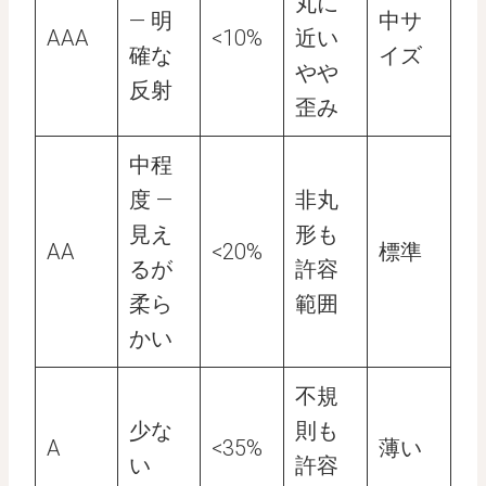
丸に
— 明
中サ
AAA
<10%
近い
確な
イズ
やや
反射
歪み
中程
度 —
非丸
見え
形も
AA
<20%
標準
るが
許容
柔ら
範囲
かい
不規
少な
則も
A
<35%
薄い
い
許容