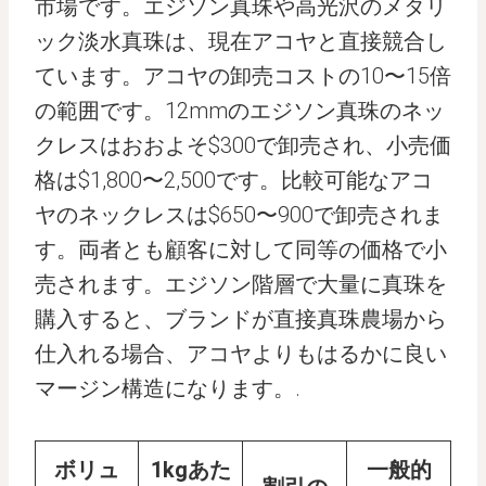
市場です。エジソン真珠や高光沢のメタリ
ック淡水真珠は、現在アコヤと直接競合し
ています。アコヤの卸売コストの10〜15倍
の範囲です。12mmのエジソン真珠のネッ
クレスはおおよそ$300で卸売され、小売価
格は$1,800〜2,500です。比較可能なアコ
ヤのネックレスは$650〜900で卸売されま
す。両者とも顧客に対して同等の価格で小
売されます。エジソン階層で大量に真珠を
購入すると、ブランドが直接真珠農場から
仕入れる場合、アコヤよりもはるかに良い
マージン構造になります。.
ボリュ
1kgあた
一般的