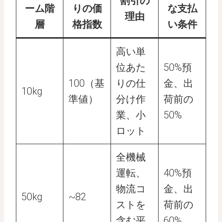
割引の
ーム階
りの価
な支払
理由
層
格指数
い条件
高い単
位あた
50%預
100（基
りの仕
金、出
10kg
準値）
分け作
荷前の
業、小
50%
ロット
全機械
運転、
40%預
物流コ
金、出
50kg
~82
ストを
荷前の
含む平
60%