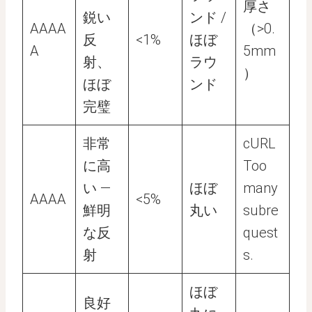
厚さ
鋭い
ンド /
AAAA
（>0.
反
<1%
ほぼ
A
5mm
射、
ラウ
）
ほぼ
ンド
完璧
非常
cURL
に高
Too
い —
ほぼ
many
AAAA
<5%
鮮明
丸い
subre
な反
quest
射
s.
ほぼ
良好